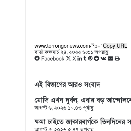
Copy URL
বার্তা কক্ষ
মার্চ ২৪, ২০২২ ৬:৩১ অপরাহ্ণ
L
T
P
R
V
S
P
Facebook
X
i
u
i
e
K
h
r
n
m
n
d
o
a
i
k
b
t
d
n
r
n
e
l
e
i
t
e
t
এই বিভাগের আরও সংবাদ
d
r
r
t
a
v
I
e
k
i
মোদি এখন দুর্বল, এবার বড় আন্দোলনে
n
s
t
a
t
e
E
আগস্ট ৬, ২০২৬ ১০:৪৩ পূর্বাহ্ণ
m
a
ক্ষমা চাইতে জাকারবার্গকে তিনদিনের
i
আগস্ট ৫, ২০২৬ ৫:৪৭ অপরাহ্ণ