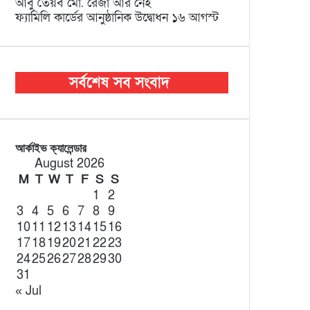
আবু তৈয়ব মো. রেজা আর নেই
ফ্যামিলি কার্ডের আনুষ্ঠানিক উদ্বোধন ১৬ আগস্ট
আর্কাইভ ক্যালেন্ডার
August 2026
M
T
W
T
F
S
S
1
2
3
4
5
6
7
8
9
10
11
12
13
14
15
16
17
18
19
20
21
22
23
24
25
26
27
28
29
30
31
« Jul