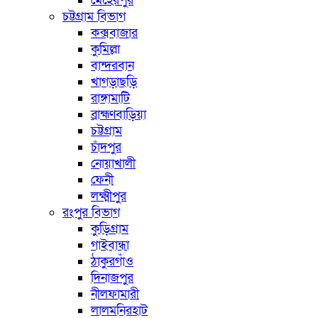
মেহেরপুর
চট্টগ্রাম বিভাগ
কক্সবাজার
কুমিল্লা
বান্দরবান
খাগড়াছড়ি
রাঙ্গামাটি
ব্রাহ্মণবাড়িয়া
চট্টগ্রাম
চাঁদপুর
নোয়াখালী
ফেনী
লক্ষ্মীপুর
রংপুর বিভাগ
কুড়িগ্রাম
গাইবান্ধা
ঠাকুরগাঁও
দিনাজপুর
নীলফামারী
লালমনিরহাট