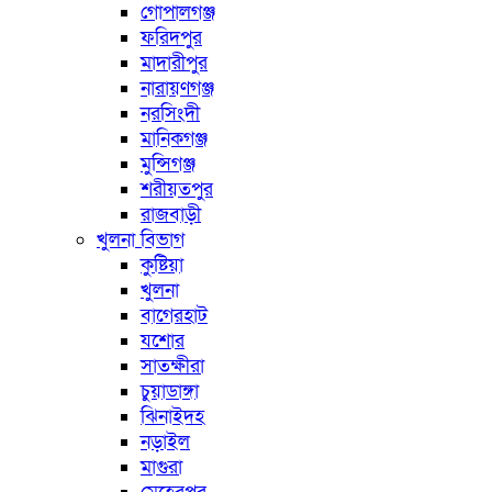
গোপালগঞ্জ
ফরিদপুর
মাদারীপুর
নারায়ণগঞ্জ
নরসিংদী
মানিকগঞ্জ
মুন্সিগঞ্জ
শরীয়তপুর
রাজবাড়ী
খুলনা বিভাগ
কুষ্টিয়া
খুলনা
বাগেরহাট
যশোর
সাতক্ষীরা
চুয়াডাঙ্গা
ঝিনাইদহ
নড়াইল
মাগুরা