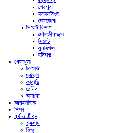
জামালপুর
শেরপুর
ময়মনসিংহ
নেত্রকোনা
সিলেট বিভাগ
মৌলভীবাজার
সিলেট
সুনামগঞ্জ
হবিগঞ্জ
খেলাধুলা
ক্রিকেট
ফুটবল
কাবাডি
টেনিস
অন্যান্য
আন্তর্জাতিক
শিক্ষা
ধর্ম ও জীবন
ইসলাম
হিন্দু