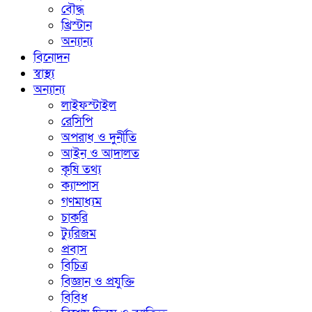
বৌদ্ধ
খ্রিস্টান
অন্যান্য
বিনোদন
স্বাস্থ্য
অন্যান্য
লাইফস্টাইল
রেসিপি
অপরাধ ও দুর্নীতি
আইন ও আদালত
কৃষি তথ্য
ক্যাম্পাস
গণমাধ্যম
চাকরি
ট্যুরিজম
প্রবাস
বিচিত্র
বিজ্ঞান ও প্রযুক্তি
বিবিধ