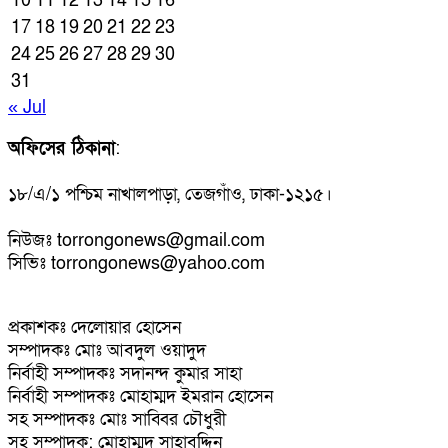
10
11
12
13
14
15
16
17
18
19
20
21
22
23
24
25
26
27
28
29
30
31
« Jul
অফিসের ঠিকানা
:
১৮/এ/১ পশ্চিম নাখালপাড়া, তেজগাঁও, ঢাকা-১২১৫।
নিউজঃ torrongonews@gmail.com
সিভিঃ torrongonews@yahoo.com
প্রকাশকঃ দেলোয়ার হোসেন
সম্পাদকঃ মোঃ আবদুল ওয়াদুদ
নির্বাহী সম্পাদকঃ সদানন্দ কুমার সাহা
নির্বাহী সম্পাদকঃ মোহাম্মদ ইমরান হোসেন
সহ সম্পাদকঃ মোঃ সাব্বির চৌধুরী
সহ সম্পাদক: মোহাম্মদ সাহাবুদ্দিন