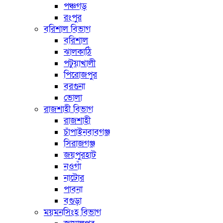
পঞ্চগড়
রংপুর
বরিশাল বিভাগ
বরিশাল
ঝালকাঠি
পটুয়াখালী
পিরোজপুর
বরগুনা
ভোলা
রাজশাহী বিভাগ
রাজশাহী
চাঁপাইনবাবগঞ্জ
সিরাজগঞ্জ
জয়পুরহাট
নওগাঁ
নাটোর
পাবনা
বগুড়া
ময়মনসিংহ বিভাগ