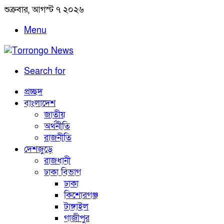
শুক্রবার, আগস্ট ৭ ২০২৬
Menu
Search for
প্রচ্ছদ
বাংলাদেশ
জাতীয়
অর্থনীতি
রাজনীতি
দেশজুড়ে
রাজধানী
ঢাকা বিভাগ
ঢাকা
কিশোরগঞ্জ
টাঙ্গাইল
গাজীপুর