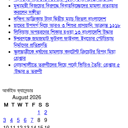
মুখ্যমন্ত্রী বিজয়ের বিরুদ্ধে বিবাহবিচ্ছেদের মামলা প্রত্যাহার
করলেন সঙ্গীতা
দক্ষিণ আফ্রিকায় টানা দ্বিতীয় ম্যাচ জিতল বাংলাদেশ
হামের উপসর্গ নিয়ে আরও ৩ শিশুর প্রাণহানি, আক্রান্ত ১২১৮
লিবিয়ায় অপহরণের শিকার হওয়া ১৩ বাংলাদেশি উদ্ধার
ঈশ্বরগঞ্জে জমজমাট ফুটবল ফাইনাল, ইনডোর স্টেডিয়াম
নির্মাণের প্রতিশ্রুতি
স্কুলছাত্রীকে ধর্ষণের মামলায় কনটেন্ট ক্রিয়েটর রিপন মিয়া
গ্রেপ্তার
নোয়াখালীতে তরুণীদের দিয়ে পর্নো ভিডিও তৈরি; গ্রেপ্তার ৫
,উদ্ধার ৪ তরুণী
আর্কাইভ ক্যালেন্ডার
August 2026
M
T
W
T
F
S
S
1
2
3
4
5
6
7
8
9