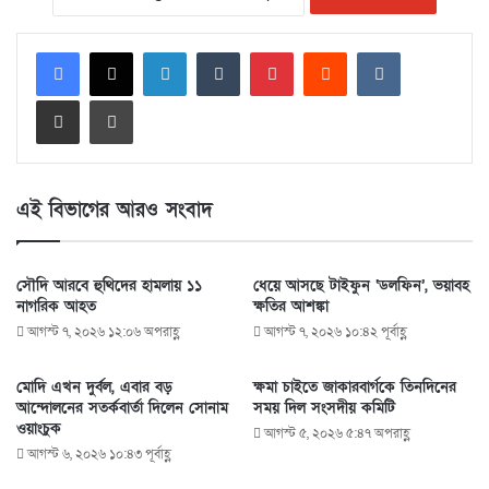
LinkedIn
Tumblr
Pinterest
Reddit
VKontakte
Share via Email
Print
এই বিভাগের আরও সংবাদ
সৌদি আরবে হুথিদের হামলায় ১১
ধেয়ে আসছে টাইফুন ‘ডলফিন’, ভয়াবহ
নাগরিক আহত
ক্ষতির আশঙ্কা
আগস্ট ৭, ২০২৬ ১২:০৬ অপরাহ্ণ
আগস্ট ৭, ২০২৬ ১০:৪২ পূর্বাহ্ণ
মোদি এখন দুর্বল, এবার বড়
ক্ষমা চাইতে জাকারবার্গকে তিনদিনের
আন্দোলনের সতর্কবার্তা দিলেন সোনাম
সময় দিল সংসদীয় কমিটি
ওয়াংচুক
আগস্ট ৫, ২০২৬ ৫:৪৭ অপরাহ্ণ
আগস্ট ৬, ২০২৬ ১০:৪৩ পূর্বাহ্ণ