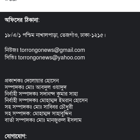
অফিসের ঠিকানা
:
১৮/এ/১ পশ্চিম নাখালপাড়া, তেজগাঁও, ঢাকা-১২১৫।
নিউজঃ torrongonews@gmail.com
সিভিঃ torrongonews@yahoo.com
প্রকাশকঃ দেলোয়ার হোসেন
সম্পাদকঃ মোঃ আবদুল ওয়াদুদ
নির্বাহী সম্পাদকঃ সদানন্দ কুমার সাহা
নির্বাহী সম্পাদকঃ মোহাম্মদ ইমরান হোসেন
সহ সম্পাদকঃ মোঃ সাব্বির চৌধুরী
সহ সম্পাদক: মোহাম্মদ সাহাবুদ্দিন
বার্তা সম্পাদকঃ মোঃ মানজুরুল ইসলাম
যোগাযোগ: