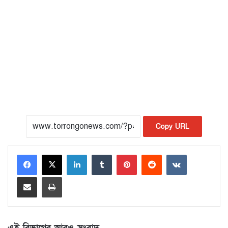
Copy URL
LinkedIn
Tumblr
Pinterest
Reddit
VKontakte
Share via Email
Print