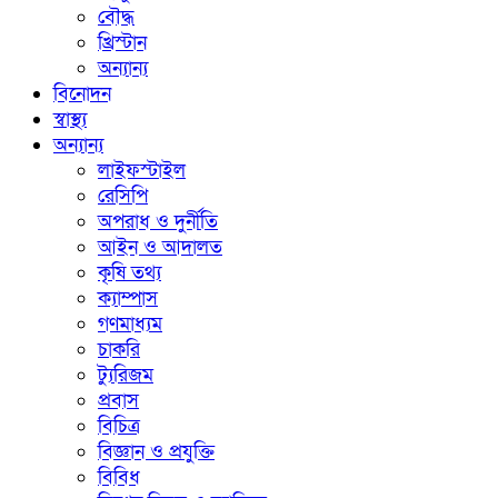
বৌদ্ধ
খ্রিস্টান
অন্যান্য
বিনোদন
স্বাস্থ্য
অন্যান্য
লাইফস্টাইল
রেসিপি
অপরাধ ও দুর্নীতি
আইন ও আদালত
কৃষি তথ্য
ক্যাম্পাস
গণমাধ্যম
চাকরি
ট্যুরিজম
প্রবাস
বিচিত্র
বিজ্ঞান ও প্রযুক্তি
বিবিধ