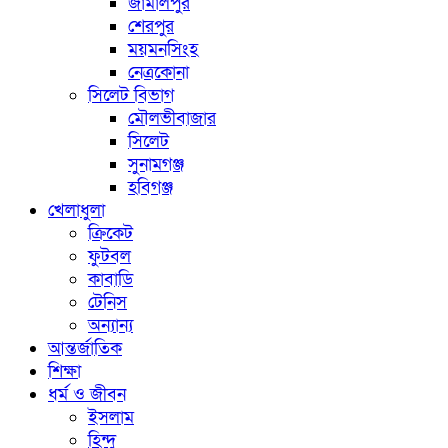
জামালপুর
শেরপুর
ময়মনসিংহ
নেত্রকোনা
সিলেট বিভাগ
মৌলভীবাজার
সিলেট
সুনামগঞ্জ
হবিগঞ্জ
খেলাধুলা
ক্রিকেট
ফুটবল
কাবাডি
টেনিস
অন্যান্য
আন্তর্জাতিক
শিক্ষা
ধর্ম ও জীবন
ইসলাম
হিন্দু