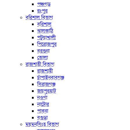
পঞ্চগড়
রংপুর
বরিশাল বিভাগ
বরিশাল
ঝালকাঠি
পটুয়াখালী
পিরোজপুর
বরগুনা
ভোলা
রাজশাহী বিভাগ
রাজশাহী
চাঁপাইনবাবগঞ্জ
সিরাজগঞ্জ
জয়পুরহাট
নওগাঁ
নাটোর
পাবনা
বগুড়া
ময়মনসিংহ বিভাগ