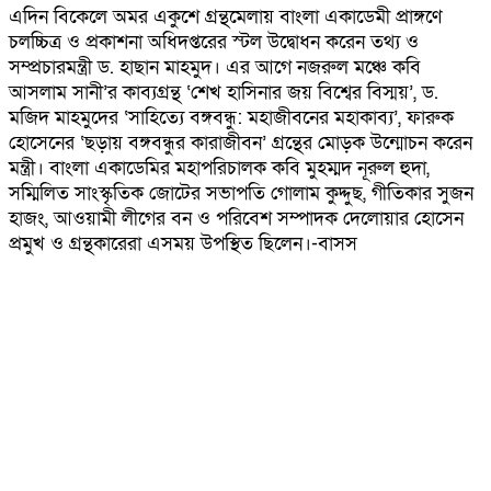
এদিন বিকেলে অমর একুশে গ্রন্থমেলায় বাংলা একাডেমী প্রাঙ্গণে
চলচ্চিত্র ও প্রকাশনা অধিদপ্তরের স্টল উদ্বোধন করেন তথ্য ও
সম্প্রচারমন্ত্রী ড. হাছান মাহমুদ। এর আগে নজরুল মঞ্চে কবি
আসলাম সানী’র কাব্যগ্রন্থ ‘শেখ হাসিনার জয় বিশ্বের বিস্ময়’, ড.
মজিদ মাহমুদের ‘সাহিত্যে বঙ্গবন্ধু: মহাজীবনের মহাকাব্য’, ফারুক
হোসেনের ‘ছড়ায় বঙ্গবন্ধুর কারাজীবন’ গ্রন্থের মোড়ক উন্মোচন করেন
মন্ত্রী। বাংলা একাডেমির মহাপরিচালক কবি মুহম্মদ নূরুল হুদা,
সম্মিলিত সাংস্কৃতিক জোটের সভাপতি গোলাম কুদ্দুছ, গীতিকার সুজন
হাজং, আওয়ামী লীগের বন ও পরিবেশ সম্পাদক দেলোয়ার হোসেন
প্রমুখ ও গ্রন্থকারেরা এসময় উপস্থিত ছিলেন।-বাসস