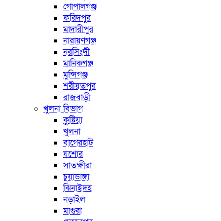
গোপালগঞ্জ
ফরিদপুর
মাদারীপুর
নারায়ণগঞ্জ
নরসিংদী
মানিকগঞ্জ
মুন্সিগঞ্জ
শরীয়তপুর
রাজবাড়ী
খুলনা বিভাগ
কুষ্টিয়া
খুলনা
বাগেরহাট
যশোর
সাতক্ষীরা
চুয়াডাঙ্গা
ঝিনাইদহ
নড়াইল
মাগুরা