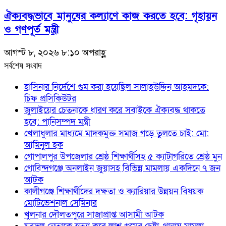
ঐক্যবদ্ধভাবে মানুষের কল্যাণে কাজ করতে হবে: গৃহায়ন
ও গণপূর্ত মন্ত্রী
আগস্ট ৮, ২০২৬ ৮:১০ অপরাহ্ণ
সর্বশেষ সংবাদ
হাসিনার নির্দেশে গুম করা হয়েছিল সালাহউদ্দিন আহমদকে:
চিফ প্রসিকিউটর
জুলাইয়ের চেতনাকে ধারণ করে সবাইকে ঐক্যবদ্ধ থাকতে
হবে: পানিসম্পদ মন্ত্রী
খেলাধুলার মাধ্যমে মাদকমুক্ত সমাজ গড়ে তুলতে চাই: মো:
আমিনুল হক
গোপালপুর উপজেলার শ্রেষ্ঠ শিক্ষার্থীসহ ৫ ক্যাটাগরিতে শ্রেষ্ঠ মুন
গোবিন্দগঞ্জে অনলাইন জুয়াসহ বিভিন্ন মামলায় একদিনে ৭ জন
আটক
কালীগঞ্জে শিক্ষার্থীদের দক্ষতা ও ক্যারিয়ার উন্নয়ন বিষয়ক
মোটিভেশনাল সেমিনার
খুলনার দৌলতপুরে সাজাপ্রাপ্ত আসামী আটক