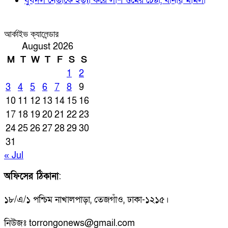
যুবদল নেতাকে হত্যা করে লাশ গুমের চেষ্টা, থানায় মামলা
আর্কাইভ ক্যালেন্ডার
August 2026
M
T
W
T
F
S
S
1
2
3
4
5
6
7
8
9
10
11
12
13
14
15
16
17
18
19
20
21
22
23
24
25
26
27
28
29
30
31
« Jul
অফিসের ঠিকানা
:
১৮/এ/১ পশ্চিম নাখালপাড়া, তেজগাঁও, ঢাকা-১২১৫।
নিউজঃ torrongonews@gmail.com