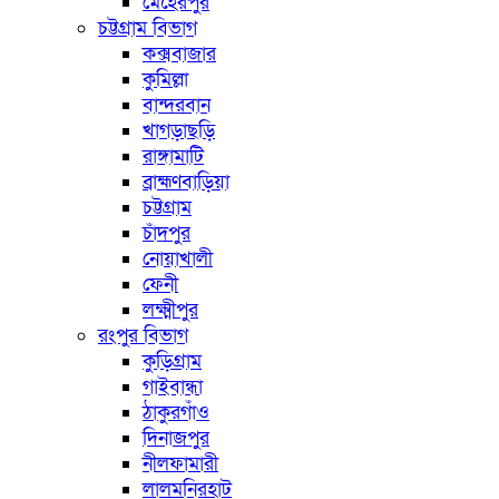
মেহেরপুর
চট্টগ্রাম বিভাগ
কক্সবাজার
কুমিল্লা
বান্দরবান
খাগড়াছড়ি
রাঙ্গামাটি
ব্রাহ্মণবাড়িয়া
চট্টগ্রাম
চাঁদপুর
নোয়াখালী
ফেনী
লক্ষ্মীপুর
রংপুর বিভাগ
কুড়িগ্রাম
গাইবান্ধা
ঠাকুরগাঁও
দিনাজপুর
নীলফামারী
লালমনিরহাট