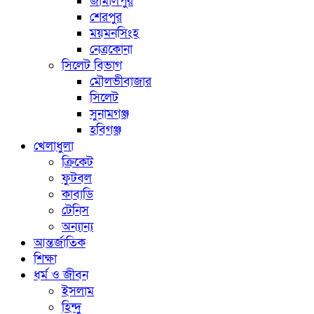
জামালপুর
শেরপুর
ময়মনসিংহ
নেত্রকোনা
সিলেট বিভাগ
মৌলভীবাজার
সিলেট
সুনামগঞ্জ
হবিগঞ্জ
খেলাধুলা
ক্রিকেট
ফুটবল
কাবাডি
টেনিস
অন্যান্য
আন্তর্জাতিক
শিক্ষা
ধর্ম ও জীবন
ইসলাম
হিন্দু