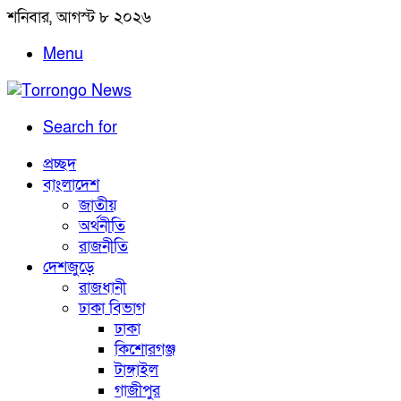
শনিবার, আগস্ট ৮ ২০২৬
Menu
Search for
প্রচ্ছদ
বাংলাদেশ
জাতীয়
অর্থনীতি
রাজনীতি
দেশজুড়ে
রাজধানী
ঢাকা বিভাগ
ঢাকা
কিশোরগঞ্জ
টাঙ্গাইল
গাজীপুর