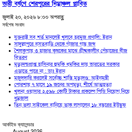
ভারী বর্ষণে শেরপুরের নিম্নাঞ্চল প্লাবিত
জুলাই ২০, ২০২৬ ৮:০০ অপরাহ্ণ
সর্বশেষ সংবাদ
যুক্তরাষ্ট্র সব শর্ত মানলেই খুলবে হরমুজ প্রণালি: ইরান
সাদুল্লাপুরে বসতবাড়ি থেকে গাঁজার গাছ জব্দ
শৈলকুপায় ৩ হাজার কৃষকের মাঝে গ্রীষ্মকালীন পেঁয়াজের বীজ
বিতরণ
মৃত্যুদন্ডপ্রাপ্ত হাসিনার হুমকি ধমকির দায় ভারতের সরকার
এড়াতে পারে না : ডাঃ ইরান
মজুদদারি করলেই সর্বোচ্চ শাস্তি মৃত্যুদণ্ড: আইনমন্ত্রী
পোরশায় ৭ মাসে ১৯ জনের অপমৃত্যু, শীর্ষে আত্মহত্যা
খুলনা ওয়াসার ২,৫৯৮ কোটি টাকার প্রকল্পে পিডি নিয়োগ নিয়ে
ধুম্রজাল
তিন তলা সাইকেল বানিয়ে তাক লাগালেন ১৮ বছরের ইউছুফ
আর্কাইভ ক্যালেন্ডার
August 2026