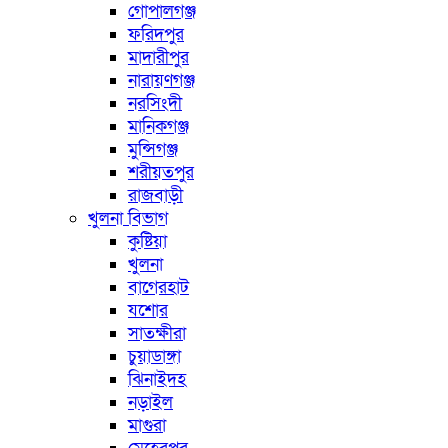
গোপালগঞ্জ
ফরিদপুর
মাদারীপুর
নারায়ণগঞ্জ
নরসিংদী
মানিকগঞ্জ
মুন্সিগঞ্জ
শরীয়তপুর
রাজবাড়ী
খুলনা বিভাগ
কুষ্টিয়া
খুলনা
বাগেরহাট
যশোর
সাতক্ষীরা
চুয়াডাঙ্গা
ঝিনাইদহ
নড়াইল
মাগুরা