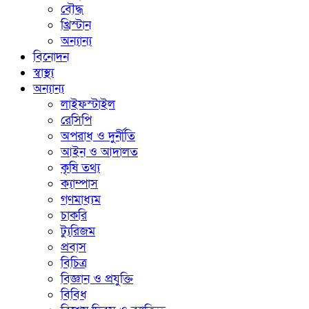
বৌদ্ধ
খ্রিস্টান
অন্যান্য
বিনোদন
স্বাস্থ্য
অন্যান্য
লাইফস্টাইল
রেসিপি
অপরাধ ও দুর্নীতি
আইন ও আদালত
কৃষি তথ্য
ক্যাম্পাস
গণমাধ্যম
চাকরি
ট্যুরিজম
প্রবাস
বিচিত্র
বিজ্ঞান ও প্রযুক্তি
বিবিধ