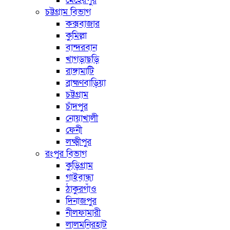
মেহেরপুর
চট্টগ্রাম বিভাগ
কক্সবাজার
কুমিল্লা
বান্দরবান
খাগড়াছড়ি
রাঙ্গামাটি
ব্রাহ্মণবাড়িয়া
চট্টগ্রাম
চাঁদপুর
নোয়াখালী
ফেনী
লক্ষ্মীপুর
রংপুর বিভাগ
কুড়িগ্রাম
গাইবান্ধা
ঠাকুরগাঁও
দিনাজপুর
নীলফামারী
লালমনিরহাট