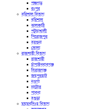
পঞ্চগড়
রংপুর
বরিশাল বিভাগ
বরিশাল
ঝালকাঠি
পটুয়াখালী
পিরোজপুর
বরগুনা
ভোলা
রাজশাহী বিভাগ
রাজশাহী
চাঁপাইনবাবগঞ্জ
সিরাজগঞ্জ
জয়পুরহাট
নওগাঁ
নাটোর
পাবনা
বগুড়া
ময়মনসিংহ বিভাগ