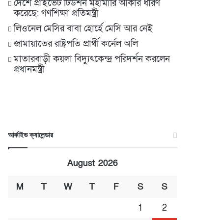
দেশে প্রাইভেট টিউশন মহামারি আকার ধারণ
করেছে: গণশিক্ষা প্রতিমন্ত্রী
লিওনেল মেসির বাবা হোর্হে মেসি আর নেই
জামায়াতের রাষ্ট্রপতি প্রার্থী কর্নেল অলি
মাতারবাড়ী কয়লা বিদ্যুৎকেন্দ্র পরিদর্শন করলেন
প্রধানমন্ত্রী
আর্কাইভ ক্যালেন্ডার
August 2026
M
T
W
T
F
S
S
1
2