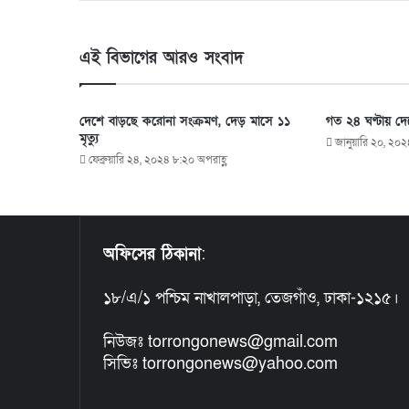
এই বিভাগের আরও সংবাদ
দেশে বাড়ছে করোনা সংক্রমণ, দেড় মাসে ১১
গত ২৪ ঘণ্টায় দে
মৃত্যু
জানুয়ারি ২০, ২০২
ফেব্রুয়ারি ২৪, ২০২৪ ৮:২০ অপরাহ্ণ
অফিসের ঠিকানা
:
১৮/এ/১ পশ্চিম নাখালপাড়া, তেজগাঁও, ঢাকা-১২১৫।
নিউজঃ torrongonews@gmail.com
সিভিঃ torrongonews@yahoo.com