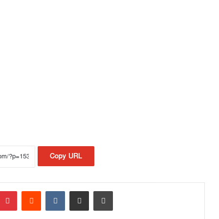
Copy URL
Pinterest
Reddit
VKontakte
Share via Email
Print