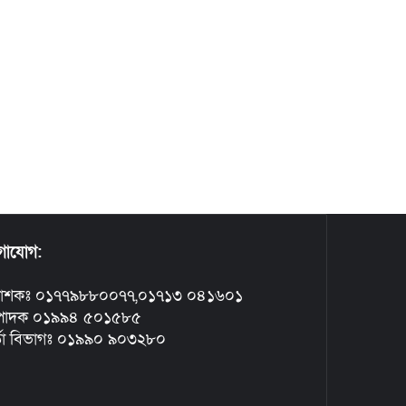
গাযোগ:
রকাশকঃ ০১৭৭৯৮৮০০৭৭,০১৭১৩ ০৪১৬০১
্পাদক ০১৯৯৪ ৫০১৫৮৫
্তা বিভাগঃ ০১৯৯০ ৯০৩২৮০