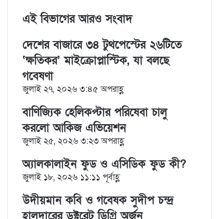
k
b
t
d
n
r
n
e
l
e
i
t
e
t
এই বিভাগের আরও সংবাদ
d
r
r
t
a
v
I
e
k
i
দেশের বাজারে ৩৪ টুথপেস্টের ২৬টিতে
n
s
t
a
t
e
E
‘ক্ষতিকর’ মাইক্রোপ্লাস্টিক, যা বলছে
m
গবেষণা
a
i
জুলাই ২৭, ২০২৬ ৩:৪৫ অপরাহ্ণ
l
বাণিজ্যিক হেলিকপ্টার পরিষেবা চালু
করলো আকিজ এভিয়েশন
জুলাই ২৫, ২০২৬ ৩:২৩ অপরাহ্ণ
অ্যালকালাইন ফুড ও এসিডিক ফুড কী?
জুলাই ১৮, ২০২৬ ১১:১১ পূর্বাহ্ণ
উদীয়মান কবি ও গবেষক সুদীপ চন্দ্র
হালদারের ডক্টরেট ডিগ্রি অর্জন