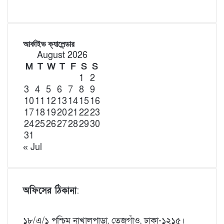
আর্কাইভ ক্যালেন্ডার
August 2026
M
T
W
T
F
S
S
1
2
3
4
5
6
7
8
9
10
11
12
13
14
15
16
17
18
19
20
21
22
23
24
25
26
27
28
29
30
31
« Jul
অফিসের ঠিকানা
:
১৮/এ/১ পশ্চিম নাখালপাড়া, তেজগাঁও, ঢাকা-১২১৫।