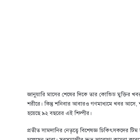
জানুয়ারি মাসের শেষের দিকে তার কোভিড মুক্তির খ
শরীরে। কিন্তু শনিবার আবারও গণমাধ্যমে খবর আসে, শা
হয়েছে ৯২ বছরের এই শিল্পীর।
প্রতীত সামদানির নেতৃত্বে বিশেষজ্ঞ চিকিৎসকদের টিম সা
চলেছেন তারা। সুরসম্রাজ্ঞীর দ্রুত আরোগ্য কামনা কর