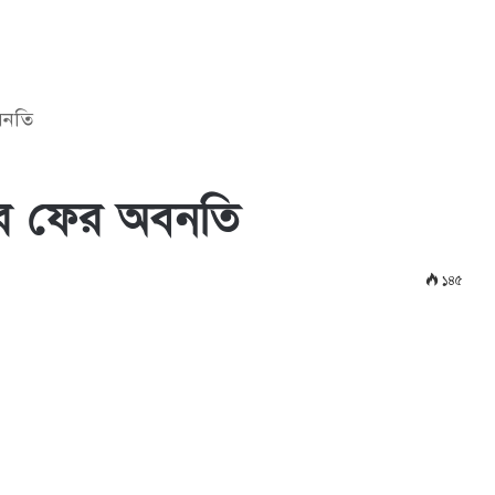
বনতি
থার ফের অবনতি
১৪৫