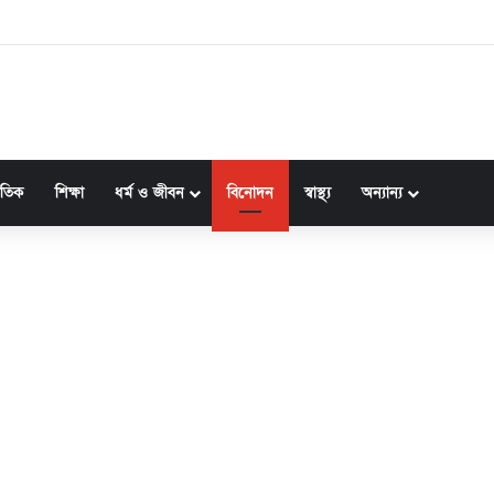
ীর কর্মকাণ্ডে জনগণের প্রতি দায়বদ্ধতা স্পষ্ট: ফখরুল
জাতিক
শিক্ষা
ধর্ম ও জীবন
বিনোদন
স্বাস্থ্য
অন্যান্য