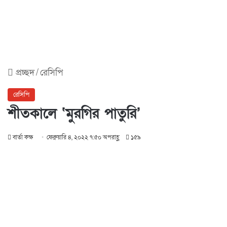
প্রচ্ছদ
/
রেসিপি
রেসিপি
শীতকালে ‘মুরগির পাতুরি’
বার্তা কক্ষ
ফেব্রুয়ারি ৪, ২০২২ ৭:৫০ অপরাহ্ণ
১৫৯