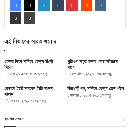
Share via Email
Print
এই বিভাগের আরও সংবাদ
মেঘলা দিনে বানিয়ে ফেলুন চিংড়ি
পুষ্টিগুণ সমৃদ্ধ কলার মোচা কীভাবে
খিচুড়ি
খাবেন
এপ্রিল ২৬, ২০২৬ ৫:১৯ অপরাহ্ণ
ফেব্রুয়ারি ৭, ২০২৬ ৪:৩৯ অপরাহ্ণ
যেভাবে তৈরি করবেন মিষ্টি আলুর
ভিন্নধর্মী পদ, বানিয়ে ফেলুন তেল পটল
সালাদ
নভেম্বর ৮, ২০২৫ ১২:০৭ অপরাহ্ণ
ডিসেম্বর ৮, ২০২৫ ১১:১৯ পূর্বাহ্ণ
সর্বশেষ সংবাদ