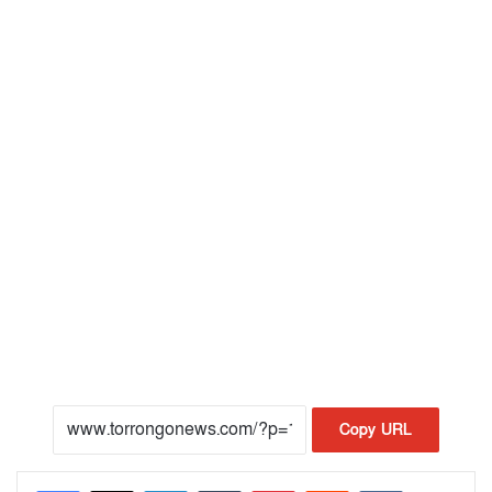
Copy URL
LinkedIn
Tumblr
Pinterest
Reddit
VKontakte