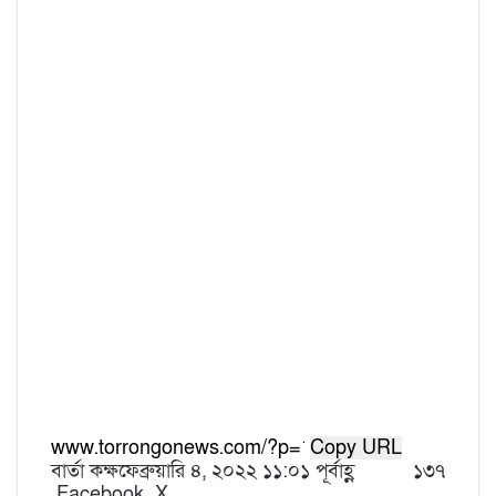
Copy URL
বার্তা কক্ষ
ফেব্রুয়ারি ৪, ২০২২ ১১:০১ পূর্বাহ্ণ
১৩৭
Facebook
X
L
T
P
R
V
S
P