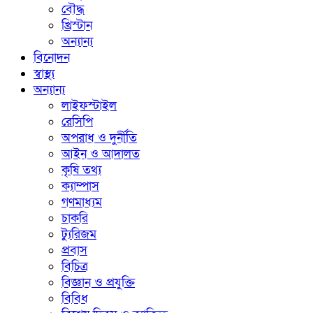
বৌদ্ধ
খ্রিস্টান
অন্যান্য
বিনোদন
স্বাস্থ্য
অন্যান্য
লাইফস্টাইল
রেসিপি
অপরাধ ও দুর্নীতি
আইন ও আদালত
কৃষি তথ্য
ক্যাম্পাস
গণমাধ্যম
চাকরি
ট্যুরিজম
প্রবাস
বিচিত্র
বিজ্ঞান ও প্রযুক্তি
বিবিধ