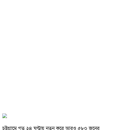
চট্টগ্রামে গত ২৪ ঘণ্টায় নতুন করে আরও ৫৮০ জনের