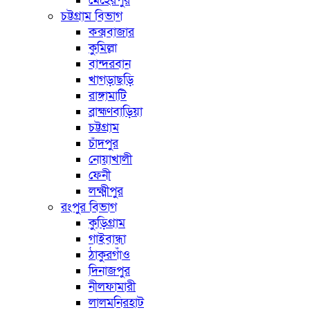
মেহেরপুর
চট্টগ্রাম বিভাগ
কক্সবাজার
কুমিল্লা
বান্দরবান
খাগড়াছড়ি
রাঙ্গামাটি
ব্রাহ্মণবাড়িয়া
চট্টগ্রাম
চাঁদপুর
নোয়াখালী
ফেনী
লক্ষ্মীপুর
রংপুর বিভাগ
কুড়িগ্রাম
গাইবান্ধা
ঠাকুরগাঁও
দিনাজপুর
নীলফামারী
লালমনিরহাট