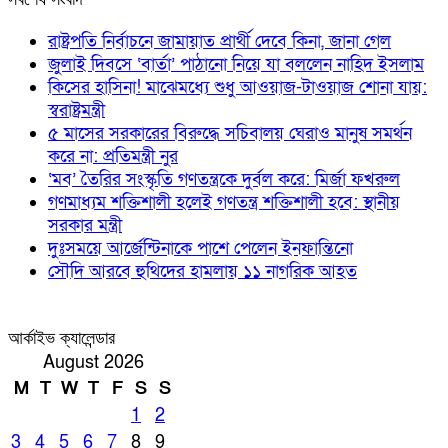
রাষ্ট্রপতি নির্বাচনে জামায়াত প্রার্থী দেবে কিনা, জানা গেল
জুলাই দিবসে ‘বার্তা’ পাঠানো নিয়ে যা বললেন নাহিদ ইসলাম
কিসের হাসিনা! মাঝেমধ্যে শুধু আওয়াজ-টাওয়াজ শোনা যায়:
স্বরাষ্ট্রমন্ত্রী
৫ মাসের সরকারের বিরুদ্ধে সচিবালয় ঘেরাও মানুষ সমর্থন
করে না: প্রতিমন্ত্রী নুর
‘মব’ তৈরির সংস্কৃতি গণতন্ত্রকে দুর্বল করে: মির্জা ফখরুল
গণমাধ্যম শক্তিশালী হলেই গণতন্ত্র শক্তিশালী হবে: স্থানীয়
সরকার মন্ত্রী
দুঃসময়ে আর্জেন্টিনাকে পাশে পেলেন ইনফান্তিনো
সৌদি আরবে হুথিদের হামলায় ১১ নাগরিক আহত
আর্কাইভ ক্যালেন্ডার
August 2026
M
T
W
T
F
S
S
1
2
3
4
5
6
7
8
9