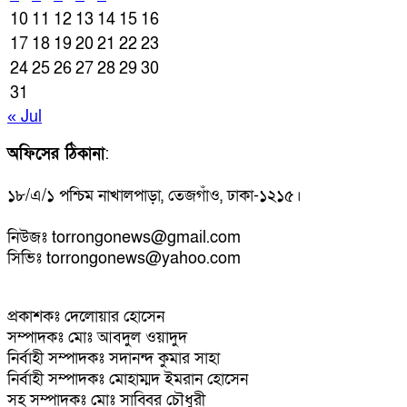
10
11
12
13
14
15
16
17
18
19
20
21
22
23
24
25
26
27
28
29
30
31
« Jul
অফিসের ঠিকানা
:
১৮/এ/১ পশ্চিম নাখালপাড়া, তেজগাঁও, ঢাকা-১২১৫।
নিউজঃ torrongonews@gmail.com
সিভিঃ torrongonews@yahoo.com
প্রকাশকঃ দেলোয়ার হোসেন
সম্পাদকঃ মোঃ আবদুল ওয়াদুদ
নির্বাহী সম্পাদকঃ সদানন্দ কুমার সাহা
নির্বাহী সম্পাদকঃ মোহাম্মদ ইমরান হোসেন
সহ সম্পাদকঃ মোঃ সাব্বির চৌধুরী