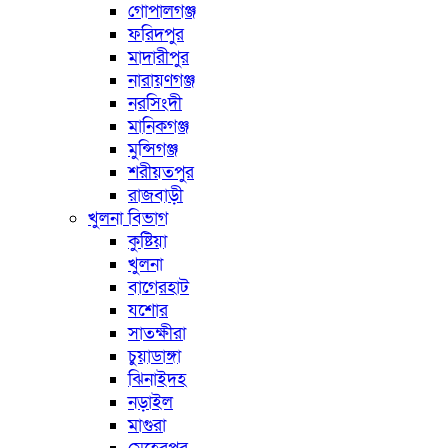
গোপালগঞ্জ
ফরিদপুর
মাদারীপুর
নারায়ণগঞ্জ
নরসিংদী
মানিকগঞ্জ
মুন্সিগঞ্জ
শরীয়তপুর
রাজবাড়ী
খুলনা বিভাগ
কুষ্টিয়া
খুলনা
বাগেরহাট
যশোর
সাতক্ষীরা
চুয়াডাঙ্গা
ঝিনাইদহ
নড়াইল
মাগুরা