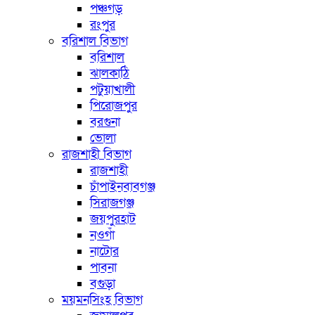
পঞ্চগড়
রংপুর
বরিশাল বিভাগ
বরিশাল
ঝালকাঠি
পটুয়াখালী
পিরোজপুর
বরগুনা
ভোলা
রাজশাহী বিভাগ
রাজশাহী
চাঁপাইনবাবগঞ্জ
সিরাজগঞ্জ
জয়পুরহাট
নওগাঁ
নাটোর
পাবনা
বগুড়া
ময়মনসিংহ বিভাগ