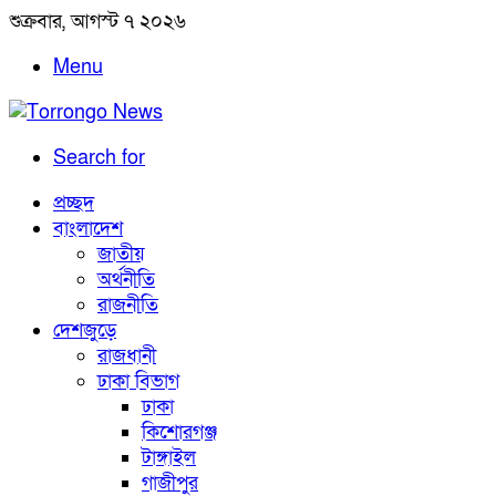
শুক্রবার, আগস্ট ৭ ২০২৬
Menu
Search for
প্রচ্ছদ
বাংলাদেশ
জাতীয়
অর্থনীতি
রাজনীতি
দেশজুড়ে
রাজধানী
ঢাকা বিভাগ
ঢাকা
কিশোরগঞ্জ
টাঙ্গাইল
গাজীপুর