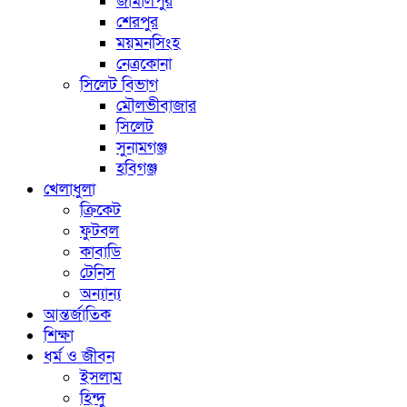
জামালপুর
শেরপুর
ময়মনসিংহ
নেত্রকোনা
সিলেট বিভাগ
মৌলভীবাজার
সিলেট
সুনামগঞ্জ
হবিগঞ্জ
খেলাধুলা
ক্রিকেট
ফুটবল
কাবাডি
টেনিস
অন্যান্য
আন্তর্জাতিক
শিক্ষা
ধর্ম ও জীবন
ইসলাম
হিন্দু