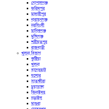
গোপালগঞ্জ
ফরিদপুর
মাদারীপুর
নারায়ণগঞ্জ
নরসিংদী
মানিকগঞ্জ
মুন্সিগঞ্জ
শরীয়তপুর
রাজবাড়ী
খুলনা বিভাগ
কুষ্টিয়া
খুলনা
বাগেরহাট
যশোর
সাতক্ষীরা
চুয়াডাঙ্গা
ঝিনাইদহ
নড়াইল
মাগুরা