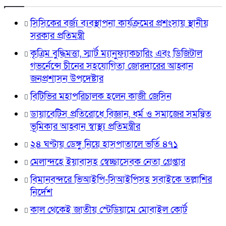
সিসিকের বর্জ্য ব্যবস্থাপনা কার্যক্রমের প্রশংসায় স্থানীয়
সরকার প্রতিমন্ত্রী
কৃত্রিম বুদ্ধিমত্তা, স্মার্ট ম্যানুফ্যাকচারিং এবং ডিজিটাল
গভর্নেন্সে চীনের সহযোগিতা জোরদারের আহ্বান
জনপ্রশাসন উপদেষ্টার
বিটিভির মহাপরিচালক হলেন কাজী জেসিন
ডায়াবেটিস প্রতিরোধে বিজ্ঞান, ধর্ম ও সমাজের সমন্বিত
ভূমিকার আহ্বান স্বাস্থ্য প্রতিমন্ত্রীর
২৪ ঘণ্টায় ডেঙ্গু নিয়ে হাসপাতালে ভর্তি ৪৭১
মেলান্দহে ইয়াবাসহ স্বেচ্ছাসেবক নেতা গ্রেপ্তার
বিমানবন্দরে ভিআইপি-সিআইপিসহ সবাইকে তল্লাশির
নির্দেশ
কাল থেকেই জাতীয় স্টেডিয়ামে মোবাইল কোর্ট