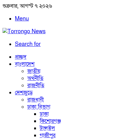
শুক্রবার, আগস্ট ৭ ২০২৬
Menu
Search for
প্রচ্ছদ
বাংলাদেশ
জাতীয়
অর্থনীতি
রাজনীতি
দেশজুড়ে
রাজধানী
ঢাকা বিভাগ
ঢাকা
কিশোরগঞ্জ
টাঙ্গাইল
গাজীপুর