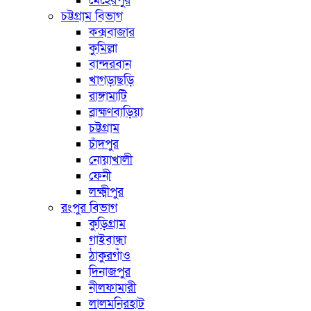
মেহেরপুর
চট্টগ্রাম বিভাগ
কক্সবাজার
কুমিল্লা
বান্দরবান
খাগড়াছড়ি
রাঙ্গামাটি
ব্রাহ্মণবাড়িয়া
চট্টগ্রাম
চাঁদপুর
নোয়াখালী
ফেনী
লক্ষ্মীপুর
রংপুর বিভাগ
কুড়িগ্রাম
গাইবান্ধা
ঠাকুরগাঁও
দিনাজপুর
নীলফামারী
লালমনিরহাট