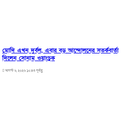
মোদি এখন দুর্বল, এবার বড় আন্দোলনের সতর্কবার্তা
দিলেন সোনাম ওয়াংচুক
আগস্ট ৬, ২০২৬ ১০:৪৩ পূর্বাহ্ণ