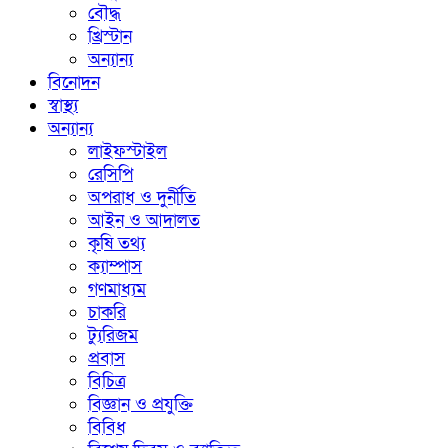
বৌদ্ধ
খ্রিস্টান
অন্যান্য
বিনোদন
স্বাস্থ্য
অন্যান্য
লাইফস্টাইল
রেসিপি
অপরাধ ও দুর্নীতি
আইন ও আদালত
কৃষি তথ্য
ক্যাম্পাস
গণমাধ্যম
চাকরি
ট্যুরিজম
প্রবাস
বিচিত্র
বিজ্ঞান ও প্রযুক্তি
বিবিধ