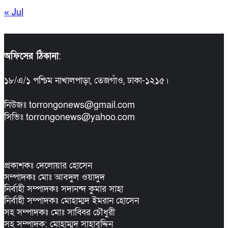
« Jul
অফিসের ঠিকানা
:
১৮/এ/১ পশ্চিম নাখালপাড়া, তেজগাঁও, ঢাকা-১২১৫।
নিউজঃ torrongonews@gmail.com
সিভিঃ torrongonews@yahoo.com
প্রকাশকঃ দেলোয়ার হোসেন
সম্পাদকঃ মোঃ আবদুল ওয়াদুদ
নির্বাহী সম্পাদকঃ সদানন্দ কুমার সাহা
নির্বাহী সম্পাদকঃ মোহাম্মদ ইমরান হোসেন
সহ সম্পাদকঃ মোঃ সাব্বির চৌধুরী
সহ সম্পাদক: মোহাম্মদ সাহাবুদ্দিন