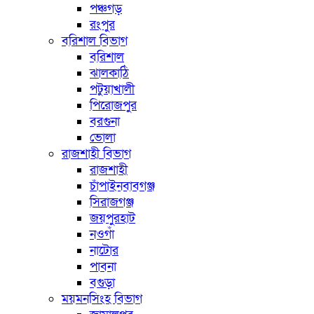
পঞ্চগড়
রংপুর
বরিশাল বিভাগ
বরিশাল
ঝালকাঠি
পটুয়াখালী
পিরোজপুর
বরগুনা
ভোলা
রাজশাহী বিভাগ
রাজশাহী
চাঁপাইনবাবগঞ্জ
সিরাজগঞ্জ
জয়পুরহাট
নওগাঁ
নাটোর
পাবনা
বগুড়া
ময়মনসিংহ বিভাগ