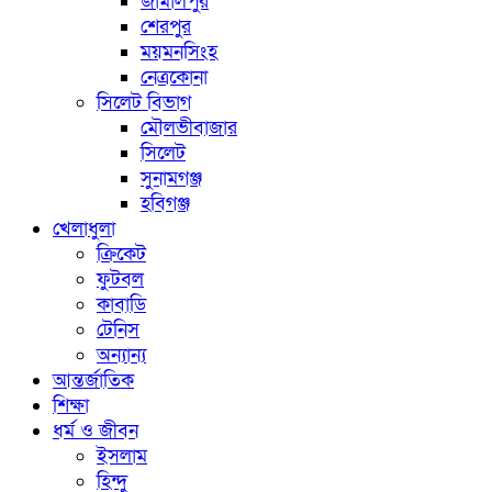
জামালপুর
শেরপুর
ময়মনসিংহ
নেত্রকোনা
সিলেট বিভাগ
মৌলভীবাজার
সিলেট
সুনামগঞ্জ
হবিগঞ্জ
খেলাধুলা
ক্রিকেট
ফুটবল
কাবাডি
টেনিস
অন্যান্য
আন্তর্জাতিক
শিক্ষা
ধর্ম ও জীবন
ইসলাম
হিন্দু