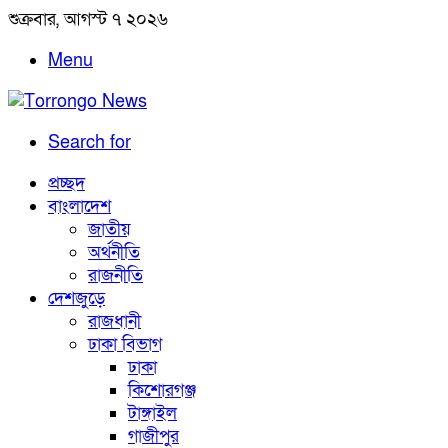
শুক্রবার, আগস্ট ৭ ২০২৬
Menu
Search for
প্রচ্ছদ
বাংলাদেশ
জাতীয়
অর্থনীতি
রাজনীতি
দেশজুড়ে
রাজধানী
ঢাকা বিভাগ
ঢাকা
কিশোরগঞ্জ
টাঙ্গাইল
গাজীপুর