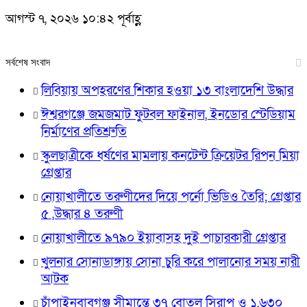
আগস্ট ৭, ২০২৬ ১০:৪২ পূর্বাহ্ণ
সর্বশেষ সংবাদ
লিবিয়ায় অপহরণের শিকার হওয়া ১৩ বাংলাদেশি উদ্ধার
ঈশ্বরগঞ্জে জমজমাট ফুটবল ফাইনাল, ইনডোর স্টেডিয়াম
নির্মাণের প্রতিশ্রুতি
স্কুলছাত্রীকে ধর্ষণের মামলায় কনটেন্ট ক্রিয়েটর রিপন মিয়া
গ্রেপ্তার
নোয়াখালীতে তরুণীদের দিয়ে পর্নো ভিডিও তৈরি; গ্রেপ্তার
৫ ,উদ্ধার ৪ তরুণী
নোয়াখালীতে ৯৭৯০ ইয়াবাসহ দুই পাচারকারী গ্রেপ্তার
খুলনার সোনাডাঙ্গায় সোনা চুরি করে পালানোর সময় নারী
আটক
চাঁপাইনবাবগঞ্জ সীমান্তে ৩৭ বোতল সিরাপ ও ১,৬৩০