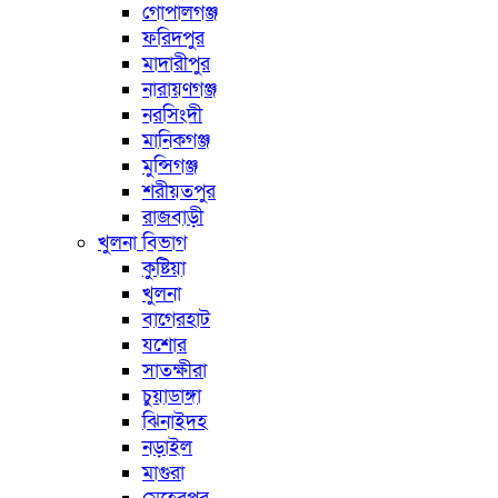
গোপালগঞ্জ
ফরিদপুর
মাদারীপুর
নারায়ণগঞ্জ
নরসিংদী
মানিকগঞ্জ
মুন্সিগঞ্জ
শরীয়তপুর
রাজবাড়ী
খুলনা বিভাগ
কুষ্টিয়া
খুলনা
বাগেরহাট
যশোর
সাতক্ষীরা
চুয়াডাঙ্গা
ঝিনাইদহ
নড়াইল
মাগুরা