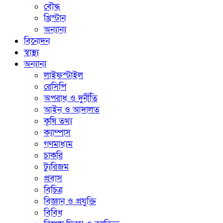
বৌদ্ধ
খ্রিস্টান
অন্যান্য
বিনোদন
স্বাস্থ্য
অন্যান্য
লাইফস্টাইল
রেসিপি
অপরাধ ও দুর্নীতি
আইন ও আদালত
কৃষি তথ্য
ক্যাম্পাস
গণমাধ্যম
চাকরি
ট্যুরিজম
প্রবাস
বিচিত্র
বিজ্ঞান ও প্রযুক্তি
বিবিধ