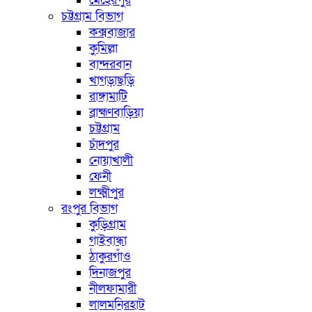
মেহেরপুর
চট্টগ্রাম বিভাগ
কক্সবাজার
কুমিল্লা
বান্দরবান
খাগড়াছড়ি
রাঙ্গামাটি
ব্রাহ্মণবাড়িয়া
চট্টগ্রাম
চাঁদপুর
নোয়াখালী
ফেনী
লক্ষ্মীপুর
রংপুর বিভাগ
কুড়িগ্রাম
গাইবান্ধা
ঠাকুরগাঁও
দিনাজপুর
নীলফামারী
লালমনিরহাট