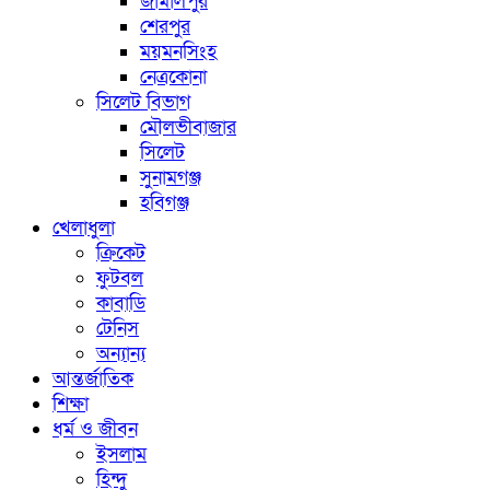
জামালপুর
শেরপুর
ময়মনসিংহ
নেত্রকোনা
সিলেট বিভাগ
মৌলভীবাজার
সিলেট
সুনামগঞ্জ
হবিগঞ্জ
খেলাধুলা
ক্রিকেট
ফুটবল
কাবাডি
টেনিস
অন্যান্য
আন্তর্জাতিক
শিক্ষা
ধর্ম ও জীবন
ইসলাম
হিন্দু