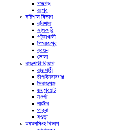
পঞ্চগড়
রংপুর
বরিশাল বিভাগ
বরিশাল
ঝালকাঠি
পটুয়াখালী
পিরোজপুর
বরগুনা
ভোলা
রাজশাহী বিভাগ
রাজশাহী
চাঁপাইনবাবগঞ্জ
সিরাজগঞ্জ
জয়পুরহাট
নওগাঁ
নাটোর
পাবনা
বগুড়া
ময়মনসিংহ বিভাগ