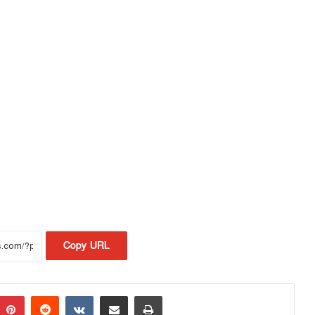
Copy URL
Pinterest
Reddit
VKontakte
Share via Email
Print