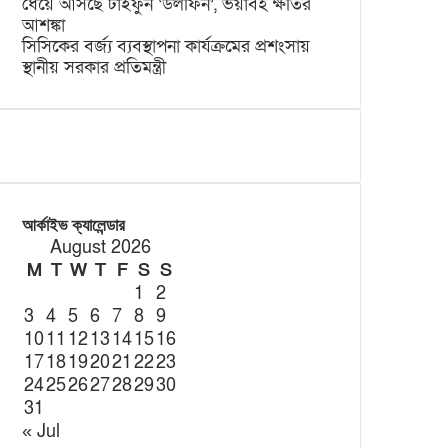
ধেয়ে আসছে টাইফুন ‘ডলফিন’, ভয়াবহ ক্ষতির
আশঙ্কা
সিসিকের বর্জ্য ব্যবস্থাপনা কার্যক্রমের প্রশংসায়
স্থানীয় সরকার প্রতিমন্ত্রী
আর্কাইভ ক্যালেন্ডার
August 2026
M
T
W
T
F
S
S
1
2
3
4
5
6
7
8
9
10
11
12
13
14
15
16
17
18
19
20
21
22
23
24
25
26
27
28
29
30
31
« Jul