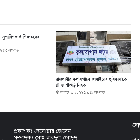
 সুপারিশপ্রাপ্ত শিক্ষকদের
২:৫৩ অপরাহ্ণ
রাজধানীর কলাবাগানে জামাইয়ের ছুরিকাঘাতে
স্ত্রী ও শাশুড়ি নিহত
আগস্ট ২, ২০২৬ ১২:৩১ অপরাহ্ণ
যো
প্রকাশকঃ দেলোয়ার হোসেন
সম্পাদকঃ মোঃ আবদুল ওয়াদুদ