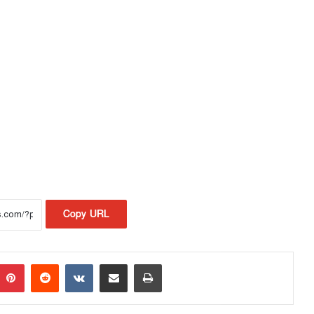
Copy URL
Pinterest
Reddit
VKontakte
Share via Email
Print