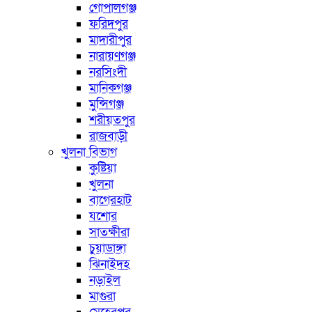
গোপালগঞ্জ
ফরিদপুর
মাদারীপুর
নারায়ণগঞ্জ
নরসিংদী
মানিকগঞ্জ
মুন্সিগঞ্জ
শরীয়তপুর
রাজবাড়ী
খুলনা বিভাগ
কুষ্টিয়া
খুলনা
বাগেরহাট
যশোর
সাতক্ষীরা
চুয়াডাঙ্গা
ঝিনাইদহ
নড়াইল
মাগুরা