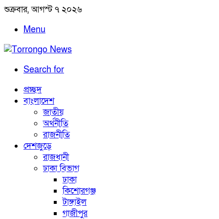
শুক্রবার, আগস্ট ৭ ২০২৬
Menu
Search for
প্রচ্ছদ
বাংলাদেশ
জাতীয়
অর্থনীতি
রাজনীতি
দেশজুড়ে
রাজধানী
ঢাকা বিভাগ
ঢাকা
কিশোরগঞ্জ
টাঙ্গাইল
গাজীপুর