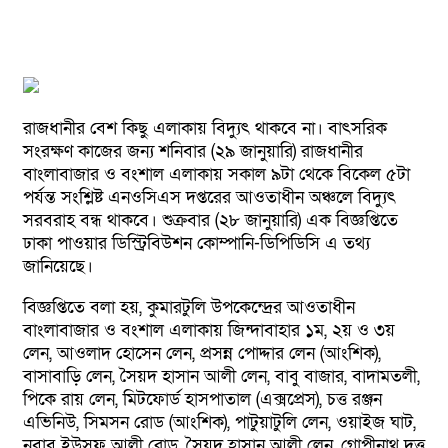
রাজধানীর বেশ কিছু এলাকায় বিদ্যুৎ থাকবে না। বাৎসরিক
সংরক্ষণ কাজের জন্য শনিবার (২৯ জানুয়ারি) রাজধানীর
বাংলাবাজার ও বংশাল এলাকায় সকাল ৯টা থেকে বিকেল ৫টা
পর্যন্ত সংশ্লিষ্ট এনওসিএস দপ্তরের আওতাধীন অঞ্চলে বিদ্যুৎ
সরবরাহ বন্ধ থাকবে। শুক্রবার (২৮ জানুয়ারি) এক বিজ্ঞপ্তিতে
ঢাকা পাওয়ার ডিস্ট্রিবিউশন কোম্পানি-ডিপিডিসি এ তথ্য
জানিয়েছে।
বিজ্ঞপ্তিতে বলা হয়, কুমারটুলি উপকেন্দ্রের আওতাধীন
বাংলাবাজার ও বংশাল এলাকায় জিন্দাবাহার ১ম, ২য় ও ৩য়
লেন, আওলাদ হোসেন লেন, প্রসন্ন পোদ্দার লেন (আংশিক),
বাসাবাড়ি লেন, সৈয়দ হাসান আলী লেন, বাবু বাজার, বাদামতলী,
পিকে রায় লেন, মিটফোর্ড হাসপাতাল (এক্সপ্রেস), চত্ত রঞ্জন
এভিনিউ, সিমসন রোড (আংশিক), পাটুয়াটুলি লেন, ওয়াইজ ঘাট,
নবাব ইউসুফ আলী রোড, সৈয়দ হাসান আলী লেন, গোপীনাথ দত্ত