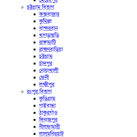
মেহেরপুর
চট্টগ্রাম বিভাগ
কক্সবাজার
কুমিল্লা
বান্দরবান
খাগড়াছড়ি
রাঙ্গামাটি
ব্রাহ্মণবাড়িয়া
চট্টগ্রাম
চাঁদপুর
নোয়াখালী
ফেনী
লক্ষ্মীপুর
রংপুর বিভাগ
কুড়িগ্রাম
গাইবান্ধা
ঠাকুরগাঁও
দিনাজপুর
নীলফামারী
লালমনিরহাট