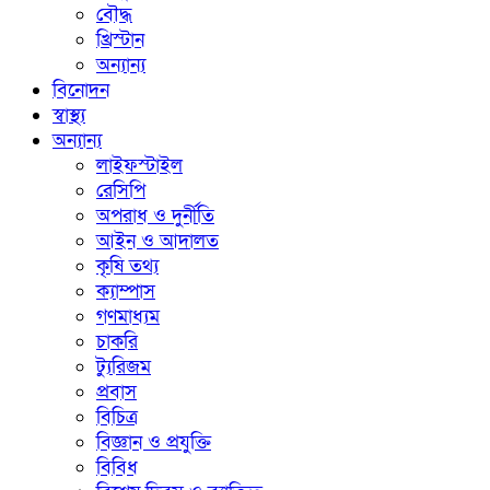
বৌদ্ধ
খ্রিস্টান
অন্যান্য
বিনোদন
স্বাস্থ্য
অন্যান্য
লাইফস্টাইল
রেসিপি
অপরাধ ও দুর্নীতি
আইন ও আদালত
কৃষি তথ্য
ক্যাম্পাস
গণমাধ্যম
চাকরি
ট্যুরিজম
প্রবাস
বিচিত্র
বিজ্ঞান ও প্রযুক্তি
বিবিধ