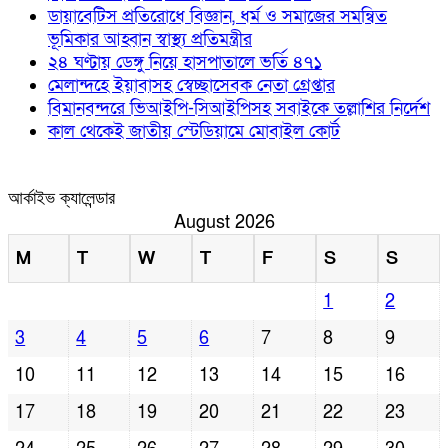
ডায়াবেটিস প্রতিরোধে বিজ্ঞান, ধর্ম ও সমাজের সমন্বিত
ভূমিকার আহ্বান স্বাস্থ্য প্রতিমন্ত্রীর
২৪ ঘণ্টায় ডেঙ্গু নিয়ে হাসপাতালে ভর্তি ৪৭১
মেলান্দহে ইয়াবাসহ স্বেচ্ছাসেবক নেতা গ্রেপ্তার
বিমানবন্দরে ভিআইপি-সিআইপিসহ সবাইকে তল্লাশির নির্দেশ
কাল থেকেই জাতীয় স্টেডিয়ামে মোবাইল কোর্ট
আর্কাইভ ক্যালেন্ডার
August 2026
M
T
W
T
F
S
S
1
2
3
4
5
6
7
8
9
10
11
12
13
14
15
16
17
18
19
20
21
22
23