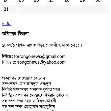
24
25
26
27
28
29
30
31
« Jul
অফিসের ঠিকানা
:
১৮/এ/১ পশ্চিম নাখালপাড়া, তেজগাঁও, ঢাকা-১২১৫।
নিউজঃ torrongonews@gmail.com
সিভিঃ torrongonews@yahoo.com
প্রকাশকঃ দেলোয়ার হোসেন
সম্পাদকঃ মোঃ আবদুল ওয়াদুদ
নির্বাহী সম্পাদকঃ সদানন্দ কুমার সাহা
নির্বাহী সম্পাদকঃ মোহাম্মদ ইমরান হোসেন
সহ সম্পাদকঃ মোঃ সাব্বির চৌধুরী
সহ সম্পাদক: মোহাম্মদ সাহাবুদ্দিন