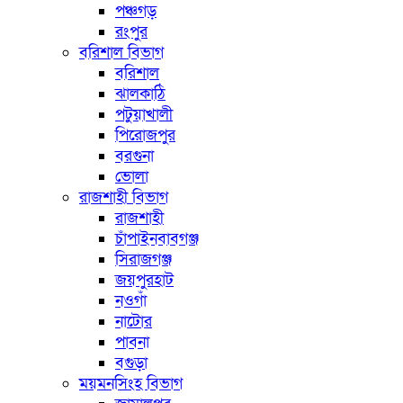
পঞ্চগড়
রংপুর
বরিশাল বিভাগ
বরিশাল
ঝালকাঠি
পটুয়াখালী
পিরোজপুর
বরগুনা
ভোলা
রাজশাহী বিভাগ
রাজশাহী
চাঁপাইনবাবগঞ্জ
সিরাজগঞ্জ
জয়পুরহাট
নওগাঁ
নাটোর
পাবনা
বগুড়া
ময়মনসিংহ বিভাগ