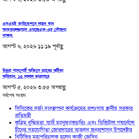
এসএমই ফাউন্ডেশনে লায়ন খান
আকতারুজ্জামান এমজেএফ-এর সৌজন্য
সাক্ষাৎ
আগস্ট ৬, ২০২৬ ১১:১৯ পূর্বাহ্ণ
উত্তরা পাসপোর্ট অফিসে র‍্যাবের ঝটিকা
অভিযান, ১৩ দালাল কারাগারে
আগস্ট ৫, ২০২৬ ৩:৫৫ অপরাহ্ণ
সর্বশেষ সংবাদ
সিসিকের বর্জ্য ব্যবস্থাপনা কার্যক্রমের প্রশংসায় স্থানীয় সরকার
প্রতিমন্ত্রী
কৃত্রিম বুদ্ধিমত্তা, স্মার্ট ম্যানুফ্যাকচারিং এবং ডিজিটাল গভর্নেন্সে
চীনের সহযোগিতা জোরদারের আহ্বান জনপ্রশাসন উপদেষ্টার
বিটিভির মহাপরিচালক হলেন কাজী জেসিন