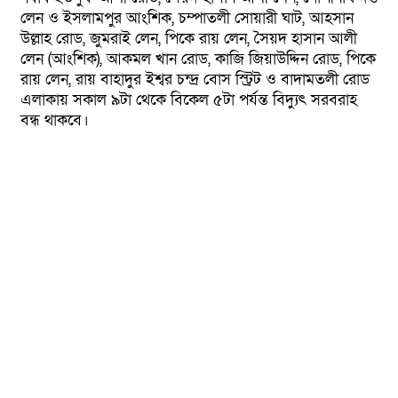
লেন ও ইসলামপুর আংশিক, চম্পাতলী সোয়ারী ঘাট, আহসান
উল্লাহ রোড, জুমরাই লেন, পিকে রায় লেন, সৈয়দ হাসান আলী
লেন (আংশিক), আকমল খান রোড, কাজি জিয়াউদ্দিন রোড, পিকে
রায় লেন, রায় বাহাদুর ইশ্বর চন্দ্র বোস স্ট্রিট ও বাদামতলী রোড
এলাকায় সকাল ৯টা থেকে বিকেল ৫টা পর্যন্ত বিদ্যুৎ সরবরাহ
বন্ধ থাকবে।