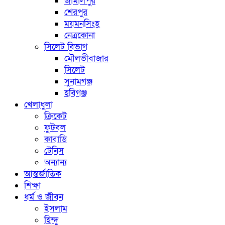
জামালপুর
শেরপুর
ময়মনসিংহ
নেত্রকোনা
সিলেট বিভাগ
মৌলভীবাজার
সিলেট
সুনামগঞ্জ
হবিগঞ্জ
খেলাধুলা
ক্রিকেট
ফুটবল
কাবাডি
টেনিস
অন্যান্য
আন্তর্জাতিক
শিক্ষা
ধর্ম ও জীবন
ইসলাম
হিন্দু