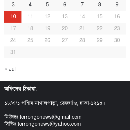
3
4
5
6
7
8
9
10
11
12
13
14
15
16
17
18
19
20
21
22
23
24
25
26
27
28
29
30
31
« Jul
অফিসের ঠিকানা
:
১৮/এ/১ পশ্চিম নাখালপাড়া, তেজগাঁও, ঢাকা-১২১৫।
নিউজঃ torrongonews@gmail.com
সিভিঃ torrongonews@yahoo.com