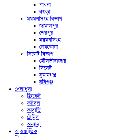
পাবনা
বগুড়া
ময়মনসিংহ বিভাগ
জামালপুর
শেরপুর
ময়মনসিংহ
নেত্রকোনা
সিলেট বিভাগ
মৌলভীবাজার
সিলেট
সুনামগঞ্জ
হবিগঞ্জ
খেলাধুলা
ক্রিকেট
ফুটবল
কাবাডি
টেনিস
অন্যান্য
আন্তর্জাতিক