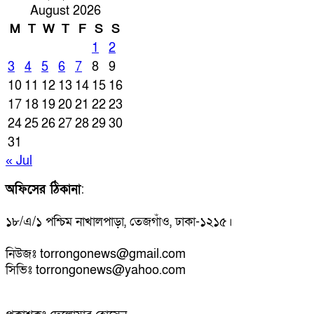
August 2026
M
T
W
T
F
S
S
1
2
3
4
5
6
7
8
9
10
11
12
13
14
15
16
17
18
19
20
21
22
23
24
25
26
27
28
29
30
31
« Jul
অফিসের ঠিকানা
:
১৮/এ/১ পশ্চিম নাখালপাড়া, তেজগাঁও, ঢাকা-১২১৫।
নিউজঃ torrongonews@gmail.com
সিভিঃ torrongonews@yahoo.com