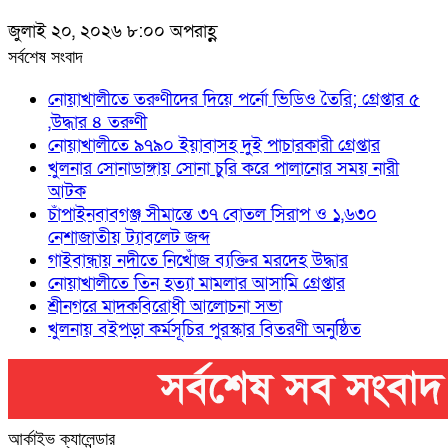
জুলাই ২০, ২০২৬ ৮:০০ অপরাহ্ণ
সর্বশেষ সংবাদ
নোয়াখালীতে তরুণীদের দিয়ে পর্নো ভিডিও তৈরি; গ্রেপ্তার ৫
,উদ্ধার ৪ তরুণী
নোয়াখালীতে ৯৭৯০ ইয়াবাসহ দুই পাচারকারী গ্রেপ্তার
খুলনার সোনাডাঙ্গায় সোনা চুরি করে পালানোর সময় নারী
আটক
চাঁপাইনবাবগঞ্জ সীমান্তে ৩৭ বোতল সিরাপ ও ১,৬৩০
নেশাজাতীয় ট্যাবলেট জব্দ
গাইবান্ধায় নদীতে নিখোঁজ ব্যক্তির মরদেহ উদ্ধার
নোয়াখালীতে তিন হত্যা মামলার আসামি গ্রেপ্তার
শ্রীনগরে মাদকবিরোধী আলোচনা সভা
খুলনায় বইপড়া কর্মসূচির পুরস্কার বিতরণী অনুষ্ঠিত
আর্কাইভ ক্যালেন্ডার