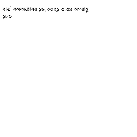
বার্তা কক্ষ
অক্টোবর ১৬, ২০২১ ৩:৩৪ অপরাহ্ণ
১৮০