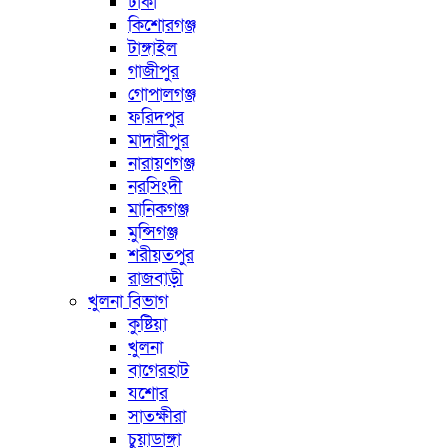
ঢাকা
কিশোরগঞ্জ
টাঙ্গাইল
গাজীপুর
গোপালগঞ্জ
ফরিদপুর
মাদারীপুর
নারায়ণগঞ্জ
নরসিংদী
মানিকগঞ্জ
মুন্সিগঞ্জ
শরীয়তপুর
রাজবাড়ী
খুলনা বিভাগ
কুষ্টিয়া
খুলনা
বাগেরহাট
যশোর
সাতক্ষীরা
চুয়াডাঙ্গা