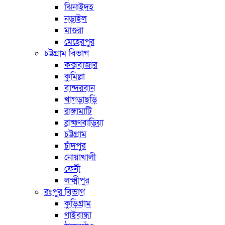
ঝিনাইদহ
নড়াইল
মাগুরা
মেহেরপুর
চট্টগ্রাম বিভাগ
কক্সবাজার
কুমিল্লা
বান্দরবান
খাগড়াছড়ি
রাঙ্গামাটি
ব্রাহ্মণবাড়িয়া
চট্টগ্রাম
চাঁদপুর
নোয়াখালী
ফেনী
লক্ষ্মীপুর
রংপুর বিভাগ
কুড়িগ্রাম
গাইবান্ধা