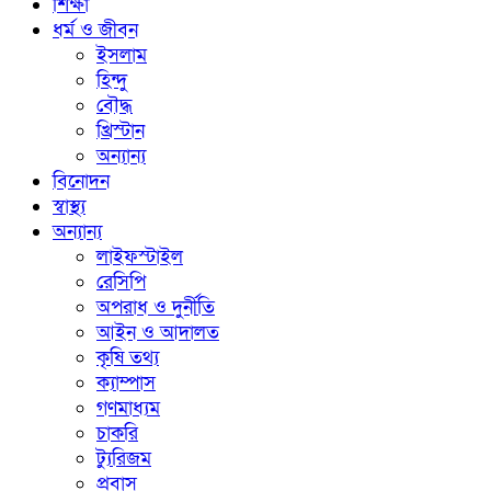
শিক্ষা
ধর্ম ও জীবন
ইসলাম
হিন্দু
বৌদ্ধ
খ্রিস্টান
অন্যান্য
বিনোদন
স্বাস্থ্য
অন্যান্য
লাইফস্টাইল
রেসিপি
অপরাধ ও দুর্নীতি
আইন ও আদালত
কৃষি তথ্য
ক্যাম্পাস
গণমাধ্যম
চাকরি
ট্যুরিজম
প্রবাস