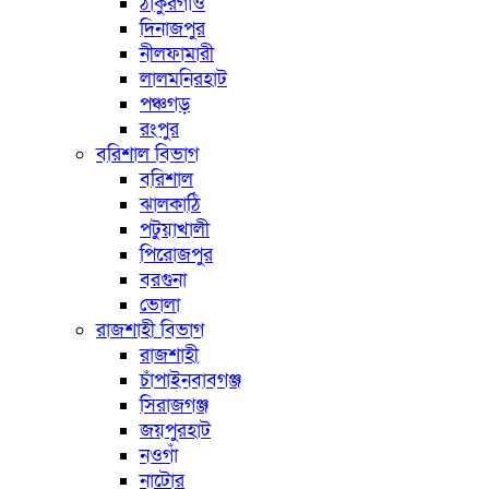
ঠাকুরগাঁও
দিনাজপুর
নীলফামারী
লালমনিরহাট
পঞ্চগড়
রংপুর
বরিশাল বিভাগ
বরিশাল
ঝালকাঠি
পটুয়াখালী
পিরোজপুর
বরগুনা
ভোলা
রাজশাহী বিভাগ
রাজশাহী
চাঁপাইনবাবগঞ্জ
সিরাজগঞ্জ
জয়পুরহাট
নওগাঁ
নাটোর