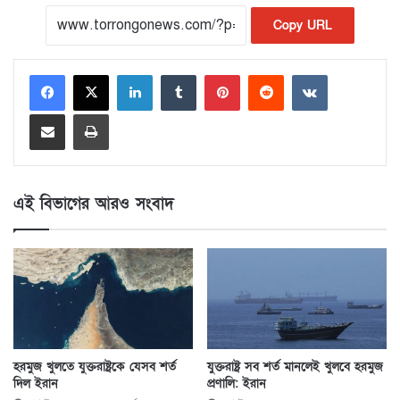
Copy URL
LinkedIn
Tumblr
Pinterest
Reddit
VKontakte
Share via Email
Print
এই বিভাগের আরও সংবাদ
হরমুজ খুলতে যুক্তরাষ্ট্রকে যেসব শর্ত
যুক্তরাষ্ট্র সব শর্ত মানলেই খুলবে হরমুজ
দিল ইরান
প্রণালি: ইরান