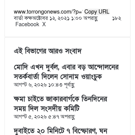
Copy URL
বার্তা কক্ষ
অক্টোবর ১২, ২০২১ ১:০০ অপরাহ্ণ
১৮২
Facebook
X
L
T
P
R
V
S
P
i
u
i
e
K
h
r
n
m
n
d
o
a
i
k
b
t
d
n
r
n
e
l
e
i
t
e
t
এই বিভাগের আরও সংবাদ
d
r
r
t
a
v
I
e
k
i
মোদি এখন দুর্বল, এবার বড় আন্দোলনের
n
s
t
a
t
e
E
সতর্কবার্তা দিলেন সোনাম ওয়াংচুক
m
আগস্ট ৬, ২০২৬ ১০:৪৩ পূর্বাহ্ণ
a
i
ক্ষমা চাইতে জাকারবার্গকে তিনদিনের
l
সময় দিল সংসদীয় কমিটি
আগস্ট ৫, ২০২৬ ৫:৪৭ অপরাহ্ণ
দুবাইতে ২০ মিনিটে ৭ বিস্ফোরণ, ঘন