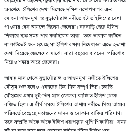
মোঃইমরান হোসেন,পটুয়াখালী প্রতিনিধি:
জেলেদের সর্বস্বান্ত করে
অবশেষে ইলিশের দেখা মিলেছে দক্ষিণ বঙ্গোপসাগর এ-র
মোহনা আগুনমুখা ও বুড়াগৌরাঙ্গ নদীতে হটাত ইলিশের দেখা
পাওয়ায় বেস আনন্দে ছিলেন জেলেরা। ঘরবাড়ি ছেরে ইলিশ
শিকারে ব্যস্ত সময় পার করছিলেন তারা। তবে আকাল কাটতে
না কাটতেই শুরু হয়েছে মা ইলিশ রক্ষায় নিষেধাজ্ঞা এতে হতাশা
দেখা দিয়েছে জেলেদের মাঝে। সারা বছরের ধারদেনা পরিশোধ
নিয়েও শঙ্কায় আছে জেলেরা।
আষাঢ় মাস থেকে বুড়াগৌরাঙ্গ ও আগুনমুখা নদীতে ইলিশের
মৌসুম শুরু হলেও এবছরের চিত্র ছিল সম্পূর্ণ ভিন্ন। চলতি
মৌসুমের প্রথম দুই-তিন মাস জেলেরা কাঙ্ক্ষিত ইলিশ থেকে
বঞ্চিত ছিল। এ দীর্ঘ সময়ে ইলিশের আশায় নদীতে গিয়ে আয়ের
পরিবর্তে বেড়েছে মহাজনের দাদন ও দোকান বাকির পরিমাণ।
তবে সম্প্রতি ঝাঁকে ঝাঁকে ইলিশ ধরাপড়ায় খুশি শিকারীরা। সময়
নষ্ট না করে দলে দলে জেলেরা নদীতে ছুঁটছে ইলিশ ধরে