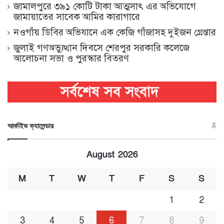
জামালপুরে ৩৯১ কোটি টাকা আত্মসাৎ এর অভিযোগে
জামায়াতের সাবেক আমির কারাগারে
নওগাঁয় ডিবির অভিযানে এক কেজি গাঁজাসহ দুইজন গ্রেপ্তার
জুলাই গণঅভ্যুত্থান দিবসে শেরপুর সরকারি কলেজে
আলোচনা সভা ও পুরস্কার বিতরণ
আর্কাইভ ক্যালেন্ডার
August 2026
M
T
W
T
F
S
S
1
2
3
4
5
6
7
8
9