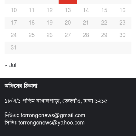
10
11
12
13
14
15
16
17
18
19
20
21
22
23
24
25
26
27
28
29
30
31
« Jul
অফিসের ঠিকানা
:
১৮/এ/১ পশ্চিম নাখালপাড়া, তেজগাঁও, ঢাকা-১২১৫।
নিউজঃ torrongonews@gmail.com
সিভিঃ torrongonews@yahoo.com