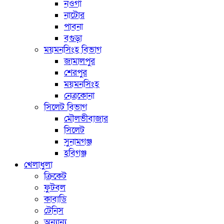
নওগাঁ
নাটোর
পাবনা
বগুড়া
ময়মনসিংহ বিভাগ
জামালপুর
শেরপুর
ময়মনসিংহ
নেত্রকোনা
সিলেট বিভাগ
মৌলভীবাজার
সিলেট
সুনামগঞ্জ
হবিগঞ্জ
খেলাধুলা
ক্রিকেট
ফুটবল
কাবাডি
টেনিস
অন্যান্য