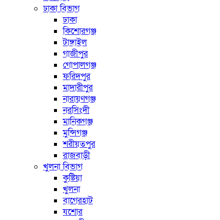
ঢাকা বিভাগ
ঢাকা
কিশোরগঞ্জ
টাঙ্গাইল
গাজীপুর
গোপালগঞ্জ
ফরিদপুর
মাদারীপুর
নারায়ণগঞ্জ
নরসিংদী
মানিকগঞ্জ
মুন্সিগঞ্জ
শরীয়তপুর
রাজবাড়ী
খুলনা বিভাগ
কুষ্টিয়া
খুলনা
বাগেরহাট
যশোর