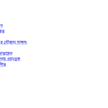
বন
িহত
 সৌজন্য সাক্ষাৎ
ি
 মোতায়েন
নাম ওয়াংচুক
ালিত