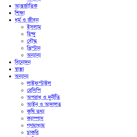
আন্তর্জাতিক
শিক্ষা
ধর্ম ও জীবন
ইসলাম
হিন্দু
বৌদ্ধ
খ্রিস্টান
অন্যান্য
বিনোদন
স্বাস্থ্য
অন্যান্য
লাইফস্টাইল
রেসিপি
অপরাধ ও দুর্নীতি
আইন ও আদালত
কৃষি তথ্য
ক্যাম্পাস
গণমাধ্যম
চাকরি