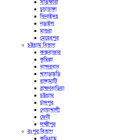
সাতক্ষীরা
চুয়াডাঙ্গা
ঝিনাইদহ
নড়াইল
মাগুরা
মেহেরপুর
চট্টগ্রাম বিভাগ
কক্সবাজার
কুমিল্লা
বান্দরবান
খাগড়াছড়ি
রাঙ্গামাটি
ব্রাহ্মণবাড়িয়া
চট্টগ্রাম
চাঁদপুর
নোয়াখালী
ফেনী
লক্ষ্মীপুর
রংপুর বিভাগ
কুড়িগ্রাম