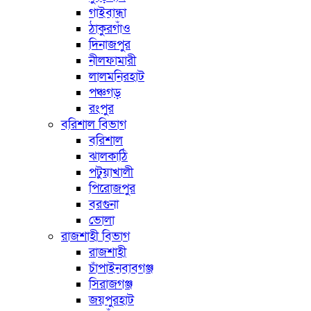
গাইবান্ধা
ঠাকুরগাঁও
দিনাজপুর
নীলফামারী
লালমনিরহাট
পঞ্চগড়
রংপুর
বরিশাল বিভাগ
বরিশাল
ঝালকাঠি
পটুয়াখালী
পিরোজপুর
বরগুনা
ভোলা
রাজশাহী বিভাগ
রাজশাহী
চাঁপাইনবাবগঞ্জ
সিরাজগঞ্জ
জয়পুরহাট