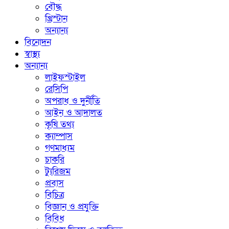
বৌদ্ধ
খ্রিস্টান
অন্যান্য
বিনোদন
স্বাস্থ্য
অন্যান্য
লাইফস্টাইল
রেসিপি
অপরাধ ও দুর্নীতি
আইন ও আদালত
কৃষি তথ্য
ক্যাম্পাস
গণমাধ্যম
চাকরি
ট্যুরিজম
প্রবাস
বিচিত্র
বিজ্ঞান ও প্রযুক্তি
বিবিধ