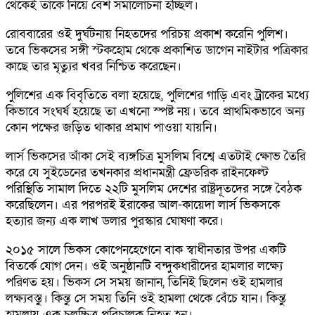
থেকেই তাকে নিয়ে বেশ সমালোচনা হচ্ছিল।
রোববারের ওই দুর্ঘটনায় নিহতদের পরিচয় প্রকাশ করেনি পুলিশ।
তবে ভিকসের সঙ্গী স্টকহোম থেকে প্রকাশিত ডাগেন নাইটার পত্রিকার
কাছে তার মৃত্যুর খবর নিশ্চিত করেছেন।
পুলিশের এক বিবৃতিতে বলা হয়েছে, পুলিশের গাড়ি এবং ট্রাকের মধ্যে
কিভাবে সংঘর্ষ হয়েছে তা এখনো স্পষ্ট নয়। তবে প্রাথমিকভাবে অন্য
কোন পক্ষের জড়িত থাকার প্রমাণ পাওয়া যায়নি।
লার্স ভিকসের আঁকা সেই ব্যঙ্গচিত্র মুসলিম বিশ্বে এতটাই ক্ষোভ তৈরি
করে যে সুইডেনের তখনকার প্রধানমন্ত্রী ফ্রেডরিক রাইনফেল্ট
পরিস্থিতি সামাল দিতে ২২টি মুসলিম দেশের রাষ্ট্রদূতদের সঙ্গে বৈঠক
করেছিলেন। এর পরপরই ইরাকের আল-কায়েদা লার্স ভিকসকে
হত্যার জন্য এক লাখ ডলার পুরস্কার ঘোষণা করে।
২০১৫ সালে ভিকস কোপেনহেগেনে বাক স্বাধীনতার উপর একটি
বিতর্কে যোগ দেন। ওই অনুষ্ঠানটি বন্দুকধারীদের হামলার লক্ষ্যে
পরিণত হয়। ভিকস সে সময় জানান, তিনিই ছিলেন ওই হামলার
লক্ষ্যবস্তু। কিন্তু সে সময় তিনি ওই হামলা থেকে বেঁচে যান। কিন্তু
হামলায় এক চলচ্চিত্র পরিচালক নিহত হন।