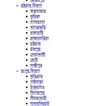
মেহেরপুর
চট্টগ্রাম বিভাগ
কক্সবাজার
কুমিল্লা
বান্দরবান
খাগড়াছড়ি
রাঙ্গামাটি
ব্রাহ্মণবাড়িয়া
চট্টগ্রাম
চাঁদপুর
নোয়াখালী
ফেনী
লক্ষ্মীপুর
রংপুর বিভাগ
কুড়িগ্রাম
গাইবান্ধা
ঠাকুরগাঁও
দিনাজপুর
নীলফামারী
লালমনিরহাট