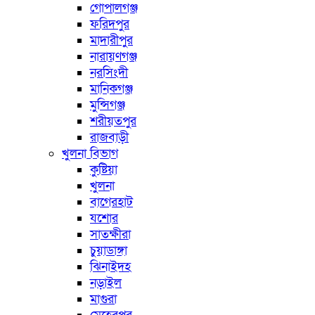
গোপালগঞ্জ
ফরিদপুর
মাদারীপুর
নারায়ণগঞ্জ
নরসিংদী
মানিকগঞ্জ
মুন্সিগঞ্জ
শরীয়তপুর
রাজবাড়ী
খুলনা বিভাগ
কুষ্টিয়া
খুলনা
বাগেরহাট
যশোর
সাতক্ষীরা
চুয়াডাঙ্গা
ঝিনাইদহ
নড়াইল
মাগুরা