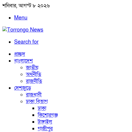
শনিবার, আগস্ট ৮ ২০২৬
Menu
Search for
প্রচ্ছদ
বাংলাদেশ
জাতীয়
অর্থনীতি
রাজনীতি
দেশজুড়ে
রাজধানী
ঢাকা বিভাগ
ঢাকা
কিশোরগঞ্জ
টাঙ্গাইল
গাজীপুর