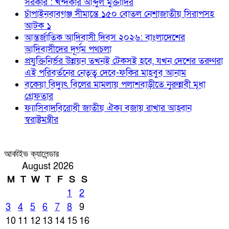
সরকার : খন্দকার আব্দুল মুক্তাদির
চাঁপাইনবাবগঞ্জ সীমান্তে ১৫০ বোতল নেশাজাতীয় সিরাপসহ
আটক ১
আন্তর্জাতিক আদিবাসী দিবস ২০২৬: বাংলাদেশের
আদিবাসীদের দূর্গম পথচলা
প্রযুক্তিনির্ভর উন্নয়ন তখনই টেকসই হবে, যখন দেশের তরুণরা
এই পরিবর্তনের নেতৃত্ব দেবে-ফকির মাহবুব আনাম
বকেয়া বিদ্যুৎ বিলের মামলায় পলাশবাড়ীতে নুরুন্নবী মৃধা
গ্রেফতার
ফ্যাসিবাদবিরোধী জাতীয় ঐক্য বজায় রাখার আহ্বান
স্বরাষ্ট্রমন্ত্রীর
আর্কাইভ ক্যালেন্ডার
August 2026
M
T
W
T
F
S
S
1
2
3
4
5
6
7
8
9
10
11
12
13
14
15
16