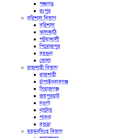
পঞ্চগড়
রংপুর
বরিশাল বিভাগ
বরিশাল
ঝালকাঠি
পটুয়াখালী
পিরোজপুর
বরগুনা
ভোলা
রাজশাহী বিভাগ
রাজশাহী
চাঁপাইনবাবগঞ্জ
সিরাজগঞ্জ
জয়পুরহাট
নওগাঁ
নাটোর
পাবনা
বগুড়া
ময়মনসিংহ বিভাগ