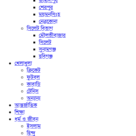
জামালপুর
শেরপুর
ময়মনসিংহ
নেত্রকোনা
সিলেট বিভাগ
মৌলভীবাজার
সিলেট
সুনামগঞ্জ
হবিগঞ্জ
খেলাধুলা
ক্রিকেট
ফুটবল
কাবাডি
টেনিস
অন্যান্য
আন্তর্জাতিক
শিক্ষা
ধর্ম ও জীবন
ইসলাম
হিন্দু