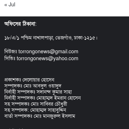
« Jul
অফিসের ঠিকানা
:
১৮/এ/১ পশ্চিম নাখালপাড়া, তেজগাঁও, ঢাকা-১২১৫।
নিউজঃ torrongonews@gmail.com
সিভিঃ torrongonews@yahoo.com
প্রকাশকঃ দেলোয়ার হোসেন
সম্পাদকঃ মোঃ আবদুল ওয়াদুদ
নির্বাহী সম্পাদকঃ সদানন্দ কুমার সাহা
নির্বাহী সম্পাদকঃ মোহাম্মদ ইমরান হোসেন
সহ সম্পাদকঃ মোঃ সাব্বির চৌধুরী
সহ সম্পাদক: মোহাম্মদ সাহাবুদ্দিন
বার্তা সম্পাদকঃ মোঃ মানজুরুল ইসলাম