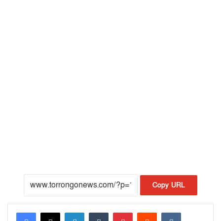
Copy URL
LinkedIn
Tumblr
Pinterest
Reddit
VKontakte