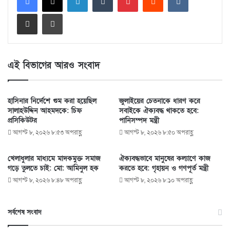
Share via Email
Print
এই বিভাগের আরও সংবাদ
হাসিনার নির্দেশে গুম করা হয়েছিল
জুলাইয়ের চেতনাকে ধারণ করে
সালাহউদ্দিন আহমদকে: চিফ
সবাইকে ঐক্যবদ্ধ থাকতে হবে:
প্রসিকিউটর
পানিসম্পদ মন্ত্রী
আগস্ট ৮, ২০২৬ ৮:৫৩ অপরাহ্ণ
আগস্ট ৮, ২০২৬ ৮:৫০ অপরাহ্ণ
খেলাধুলার মাধ্যমে মাদকমুক্ত সমাজ
ঐক্যবদ্ধভাবে মানুষের কল্যাণে কাজ
গড়ে তুলতে চাই: মো: আমিনুল হক
করতে হবে: গৃহায়ন ও গণপূর্ত মন্ত্রী
আগস্ট ৮, ২০২৬ ৮:৪৮ অপরাহ্ণ
আগস্ট ৮, ২০২৬ ৮:১০ অপরাহ্ণ
সর্বশেষ সংবাদ