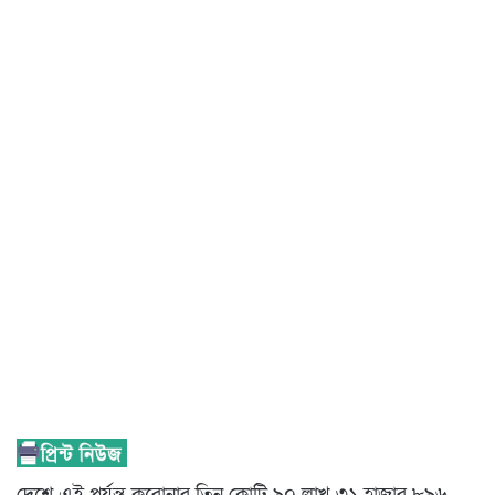
দেশে এই পর্যন্ত করোনার তিন কোটি ৯০ লাখ ৩১ হাজার ৮৯৬