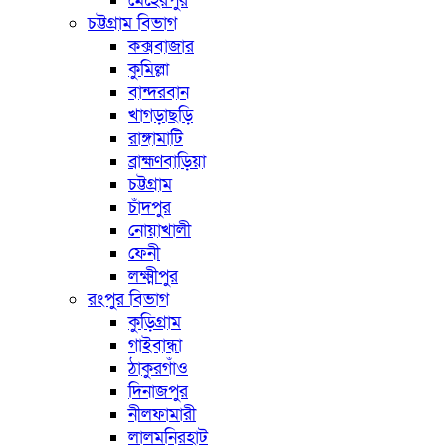
মেহেরপুর
চট্টগ্রাম বিভাগ
কক্সবাজার
কুমিল্লা
বান্দরবান
খাগড়াছড়ি
রাঙ্গামাটি
ব্রাহ্মণবাড়িয়া
চট্টগ্রাম
চাঁদপুর
নোয়াখালী
ফেনী
লক্ষ্মীপুর
রংপুর বিভাগ
কুড়িগ্রাম
গাইবান্ধা
ঠাকুরগাঁও
দিনাজপুর
নীলফামারী
লালমনিরহাট