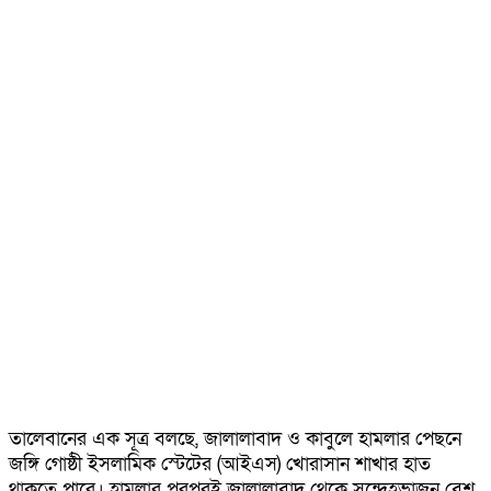
তালেবানের এক সূত্র বলছে, জালালাবাদ ও কাবুলে হামলার পেছনে
জঙ্গি গোষ্ঠী ইসলামিক স্টেটের (আইএস) খোরাসান শাখার হাত
থাকতে পারে। হামলার পরপরই জালালাবাদ থেকে সন্দেহভাজন বেশ