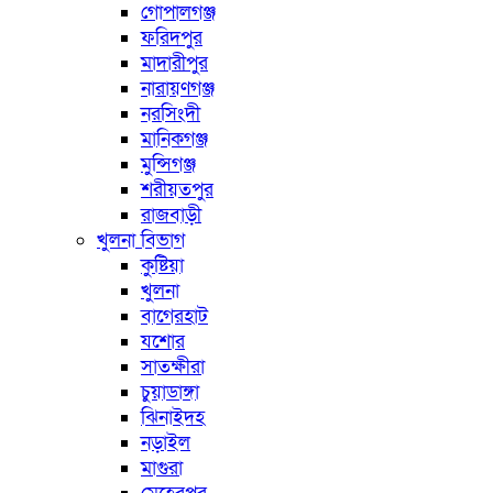
গোপালগঞ্জ
ফরিদপুর
মাদারীপুর
নারায়ণগঞ্জ
নরসিংদী
মানিকগঞ্জ
মুন্সিগঞ্জ
শরীয়তপুর
রাজবাড়ী
খুলনা বিভাগ
কুষ্টিয়া
খুলনা
বাগেরহাট
যশোর
সাতক্ষীরা
চুয়াডাঙ্গা
ঝিনাইদহ
নড়াইল
মাগুরা