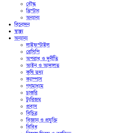
বৌদ্ধ
খ্রিস্টান
অন্যান্য
বিনোদন
স্বাস্থ্য
অন্যান্য
লাইফস্টাইল
রেসিপি
অপরাধ ও দুর্নীতি
আইন ও আদালত
কৃষি তথ্য
ক্যাম্পাস
গণমাধ্যম
চাকরি
ট্যুরিজম
প্রবাস
বিচিত্র
বিজ্ঞান ও প্রযুক্তি
বিবিধ