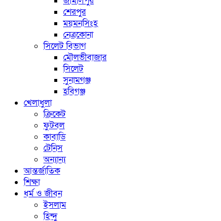
জামালপুর
শেরপুর
ময়মনসিংহ
নেত্রকোনা
সিলেট বিভাগ
মৌলভীবাজার
সিলেট
সুনামগঞ্জ
হবিগঞ্জ
খেলাধুলা
ক্রিকেট
ফুটবল
কাবাডি
টেনিস
অন্যান্য
আন্তর্জাতিক
শিক্ষা
ধর্ম ও জীবন
ইসলাম
হিন্দু