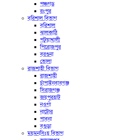
পঞ্চগড়
রংপুর
বরিশাল বিভাগ
বরিশাল
ঝালকাঠি
পটুয়াখালী
পিরোজপুর
বরগুনা
ভোলা
রাজশাহী বিভাগ
রাজশাহী
চাঁপাইনবাবগঞ্জ
সিরাজগঞ্জ
জয়পুরহাট
নওগাঁ
নাটোর
পাবনা
বগুড়া
ময়মনসিংহ বিভাগ