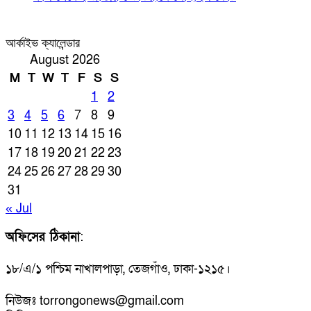
আর্কাইভ ক্যালেন্ডার
August 2026
M
T
W
T
F
S
S
1
2
3
4
5
6
7
8
9
10
11
12
13
14
15
16
17
18
19
20
21
22
23
24
25
26
27
28
29
30
31
« Jul
অফিসের ঠিকানা
:
১৮/এ/১ পশ্চিম নাখালপাড়া, তেজগাঁও, ঢাকা-১২১৫।
নিউজঃ torrongonews@gmail.com