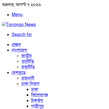
শুক্রবার, আগস্ট ৭ ২০২৬
Menu
Search for
প্রচ্ছদ
বাংলাদেশ
জাতীয়
অর্থনীতি
রাজনীতি
দেশজুড়ে
রাজধানী
ঢাকা বিভাগ
ঢাকা
কিশোরগঞ্জ
টাঙ্গাইল
গাজীপুর