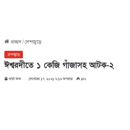
প্রচ্ছদ
/
দেশজুড়ে
দেশজুড়ে
ঈশ্বরদীতে ১ কেজি গাঁজাসহ আটক-২
বার্তা কক্ষ
সেপ্টেম্বর ১৭, ২০২১ ৬:১৬ অপরাহ্ণ
১৪০