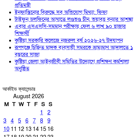
প্রতিমন্ত্রী
ইনফান্তিনোর বিরুদ্ধে সব অভিযোগ মিথ্যা: ফিফা
টাইফুন ডলফিনের আঘাতে লণ্ডভণ্ড চীন, ভয়াবহ বন্যার আশঙ্কা
এবার এসএসসি-সমমান পরীক্ষায় ফেল ৬ লাখ ৯০ হাজার
শিক্ষার্থী
কুষ্টিয়া সরকারি কলেজে নজরুল বর্ষ ২০২৬-২৭ উদযাপন
রূপগঞ্জে চিহ্নিত মাদক ব্যবসায়ী সমরকে ভ্রাম্যমাণ আদালতে ১
বছরের সাজা
কুষ্টিয়া জেলা আইনজীবী সমিতির উদ্যোগে প্রশিক্ষণ কর্মশালা
অনুষ্ঠিত
আর্কাইভ ক্যালেন্ডার
August 2026
M
T
W
T
F
S
S
1
2
3
4
5
6
7
8
9
10
11
12
13
14
15
16