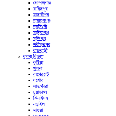
গোপালগঞ্জ
ফরিদপুর
মাদারীপুর
নারায়ণগঞ্জ
নরসিংদী
মানিকগঞ্জ
মুন্সিগঞ্জ
শরীয়তপুর
রাজবাড়ী
খুলনা বিভাগ
কুষ্টিয়া
খুলনা
বাগেরহাট
যশোর
সাতক্ষীরা
চুয়াডাঙ্গা
ঝিনাইদহ
নড়াইল
মাগুরা