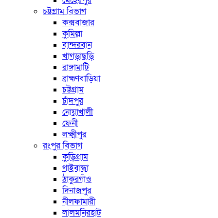
মেহেরপুর
চট্টগ্রাম বিভাগ
কক্সবাজার
কুমিল্লা
বান্দরবান
খাগড়াছড়ি
রাঙ্গামাটি
ব্রাহ্মণবাড়িয়া
চট্টগ্রাম
চাঁদপুর
নোয়াখালী
ফেনী
লক্ষ্মীপুর
রংপুর বিভাগ
কুড়িগ্রাম
গাইবান্ধা
ঠাকুরগাঁও
দিনাজপুর
নীলফামারী
লালমনিরহাট