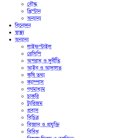
বৌদ্ধ
খ্রিস্টান
অন্যান্য
বিনোদন
স্বাস্থ্য
অন্যান্য
লাইফস্টাইল
রেসিপি
অপরাধ ও দুর্নীতি
আইন ও আদালত
কৃষি তথ্য
ক্যাম্পাস
গণমাধ্যম
চাকরি
ট্যুরিজম
প্রবাস
বিচিত্র
বিজ্ঞান ও প্রযুক্তি
বিবিধ