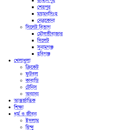
জামালপুর
শেরপুর
ময়মনসিংহ
নেত্রকোনা
সিলেট বিভাগ
মৌলভীবাজার
সিলেট
সুনামগঞ্জ
হবিগঞ্জ
খেলাধুলা
ক্রিকেট
ফুটবল
কাবাডি
টেনিস
অন্যান্য
আন্তর্জাতিক
শিক্ষা
ধর্ম ও জীবন
ইসলাম
হিন্দু