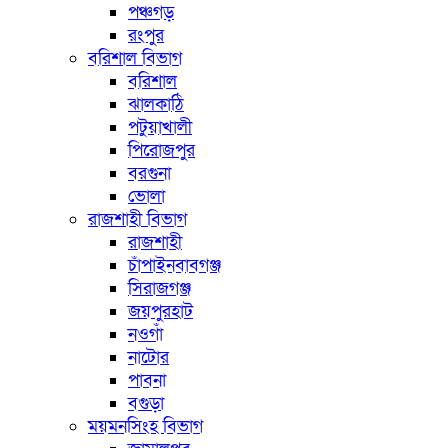
পঞ্চগড়
রংপুর
বরিশাল বিভাগ
বরিশাল
ঝালকাঠি
পটুয়াখালী
পিরোজপুর
বরগুনা
ভোলা
রাজশাহী বিভাগ
রাজশাহী
চাঁপাইনবাবগঞ্জ
সিরাজগঞ্জ
জয়পুরহাট
নওগাঁ
নাটোর
পাবনা
বগুড়া
ময়মনসিংহ বিভাগ