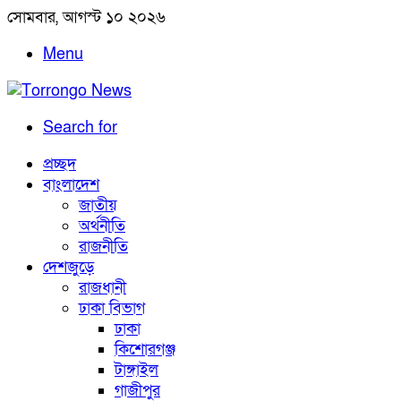
সোমবার, আগস্ট ১০ ২০২৬
Menu
Search for
প্রচ্ছদ
বাংলাদেশ
জাতীয়
অর্থনীতি
রাজনীতি
দেশজুড়ে
রাজধানী
ঢাকা বিভাগ
ঢাকা
কিশোরগঞ্জ
টাঙ্গাইল
গাজীপুর