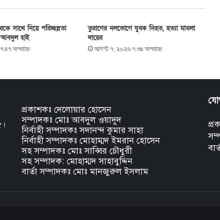
দেরকে সাথে নিয়ে পরিচ্ছন্নতা
তুরাগের নলভোগে যুবক নিহত, হত্যা মামলা
দ আবদুল হাই
দায়ের
৭:৪৭ অপরাহ্ণ
আগস্ট ৭, ২০২৬ ৭:৩৪ অপরাহ্ণ
যো
প্রকাশকঃ দেলোয়ার হোসেন
সম্পাদকঃ মোঃ আবদুল ওয়াদুদ
৫।
প্
নির্বাহী সম্পাদকঃ সদানন্দ কুমার সাহা
সম
নির্বাহী সম্পাদকঃ মোহাম্মদ ইমরান হোসেন
বার
সহ সম্পাদকঃ মোঃ সাব্বির চৌধুরী
সহ সম্পাদক: মোহাম্মদ সাহাবুদ্দিন
বার্তা সম্পাদকঃ মোঃ মানজুরুল ইসলাম