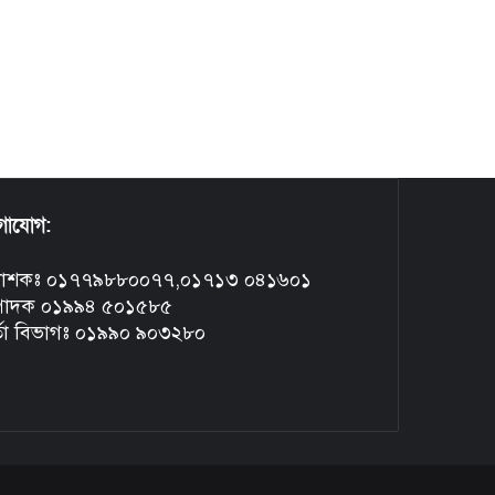
গাযোগ:
রকাশকঃ ০১৭৭৯৮৮০০৭৭,০১৭১৩ ০৪১৬০১
্পাদক ০১৯৯৪ ৫০১৫৮৫
্তা বিভাগঃ ০১৯৯০ ৯০৩২৮০