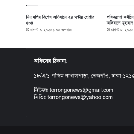
ডিএমপির বিশেষ অভিযানে ২৪ ঘণ্টায় গ্রেপ্তার
পরিচ্ছন্নতা কর্মী
৫০৪
অভিযানে মুহাম্ম
আগস্ট ৯, ২০২৬ ১:০০ অপরাহ্ণ
আগস্ট ৮, ২০২৬ 
অফিসের ঠিকানা
:
১৮/এ/১ পশ্চিম নাখালপাড়া, তেজগাঁও, ঢাকা-১২১
নিউজঃ torrongonews@gmail.com
সিভিঃ torrongonews@yahoo.com