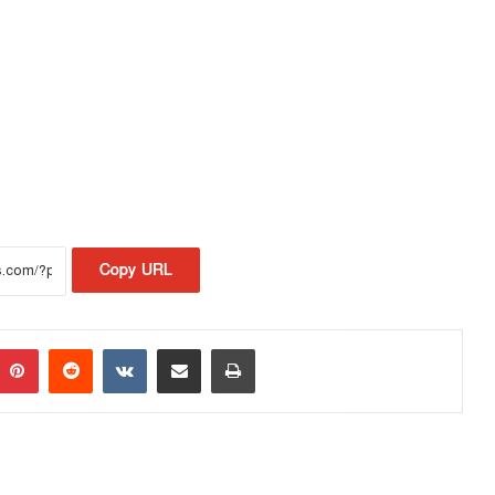
Copy URL
Pinterest
Reddit
VKontakte
Share via Email
Print