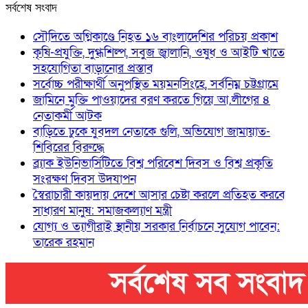
সর্বশেষ সংবাদ
সৌদিতে অগ্নিকাণ্ডে নিহত ১৬ বাংলাদেশির পরিচয় প্রকাশ
কৃষি-প্রযুক্তি, দুগ্ধশিল্প, সবুজ জ্বালানি, ওষুধ ও আইটি খাতে
সহযোগিতা বাড়ানোর প্রস্তাব
সর্বোচ্চ পরীক্ষার্থী অনুপস্থিত ময়মনসিংহে, সর্বনিম্ন চট্টগ্রামে
জামিনে মুক্তি পাওয়াদের বরণ করতে গিয়ে আ.লীগের ৪
নেতাকর্মী আটক
বাড়িতে ঢুকে যুবদল নেতাকে গুলি, অভিযোগ জামায়াত-
শিবিরের বিরুদ্ধে
ব্র্যাক ইউনিভার্সিটিতে বিশ্ব পরিবেশ দিবস ও বিশ্ব প্রকৃতি
সংরক্ষণ দিবস উদযাপন
স্বৈরাচারী কায়দায় দেশে আসার চেষ্টা করলে প্রতিহত করবে
সাধারণ মানুষ: সমাজকল্যাণ মন্ত্রী
যোগ্য ও ত্যাগীরাই স্থানীয় সরকার নির্বাচনে সুযোগ পাবেন:
তারেক রহমান