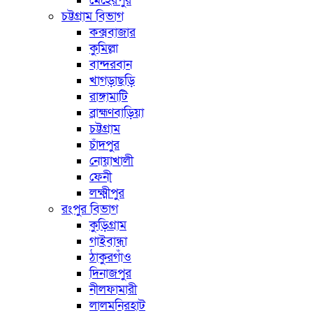
মেহেরপুর
চট্টগ্রাম বিভাগ
কক্সবাজার
কুমিল্লা
বান্দরবান
খাগড়াছড়ি
রাঙ্গামাটি
ব্রাহ্মণবাড়িয়া
চট্টগ্রাম
চাঁদপুর
নোয়াখালী
ফেনী
লক্ষ্মীপুর
রংপুর বিভাগ
কুড়িগ্রাম
গাইবান্ধা
ঠাকুরগাঁও
দিনাজপুর
নীলফামারী
লালমনিরহাট