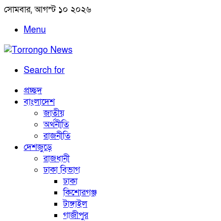
সোমবার, আগস্ট ১০ ২০২৬
Menu
Search for
প্রচ্ছদ
বাংলাদেশ
জাতীয়
অর্থনীতি
রাজনীতি
দেশজুড়ে
রাজধানী
ঢাকা বিভাগ
ঢাকা
কিশোরগঞ্জ
টাঙ্গাইল
গাজীপুর