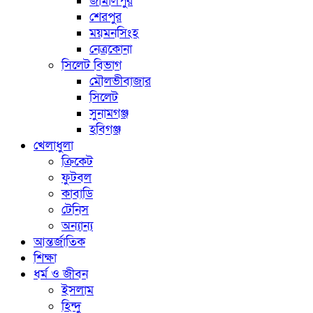
জামালপুর
শেরপুর
ময়মনসিংহ
নেত্রকোনা
সিলেট বিভাগ
মৌলভীবাজার
সিলেট
সুনামগঞ্জ
হবিগঞ্জ
খেলাধুলা
ক্রিকেট
ফুটবল
কাবাডি
টেনিস
অন্যান্য
আন্তর্জাতিক
শিক্ষা
ধর্ম ও জীবন
ইসলাম
হিন্দু