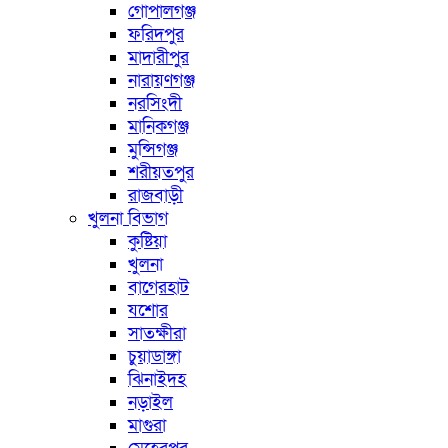
গোপালগঞ্জ
ফরিদপুর
মাদারীপুর
নারায়ণগঞ্জ
নরসিংদী
মানিকগঞ্জ
মুন্সিগঞ্জ
শরীয়তপুর
রাজবাড়ী
খুলনা বিভাগ
কুষ্টিয়া
খুলনা
বাগেরহাট
যশোর
সাতক্ষীরা
চুয়াডাঙ্গা
ঝিনাইদহ
নড়াইল
মাগুরা