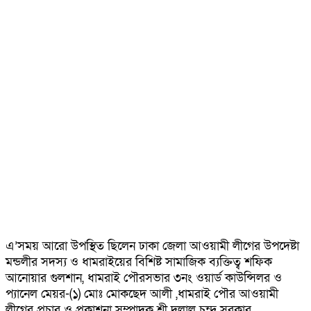
এ’সময় আরো উপস্থিত ছিলেন ঢাকা জেলা আওয়ামী লীগের উপদেষ্টা
মন্ডলীর সদস্য ও ধামরাইয়ের বিশিষ্ট সামাজিক ব্যক্তিত্ব শফিক
আনোয়ার গুলশান, ধামরাই পৌরসভার ৩নং ওয়ার্ড কাউন্সিলর ও
প্যানেল মেয়র-(১) মোঃ মোকছেদ আলী ,ধামরাই পৌর আওয়ামী
লীগের প্রচার ও প্রকাশনা সম্পাদক শ্রী দুলাল চন্দ্র সরকার,