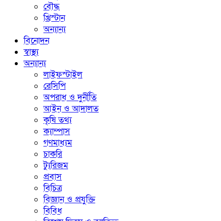
বৌদ্ধ
খ্রিস্টান
অন্যান্য
বিনোদন
স্বাস্থ্য
অন্যান্য
লাইফস্টাইল
রেসিপি
অপরাধ ও দুর্নীতি
আইন ও আদালত
কৃষি তথ্য
ক্যাম্পাস
গণমাধ্যম
চাকরি
ট্যুরিজম
প্রবাস
বিচিত্র
বিজ্ঞান ও প্রযুক্তি
বিবিধ