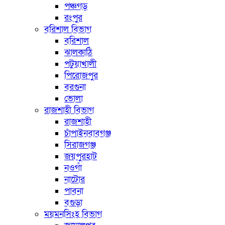
পঞ্চগড়
রংপুর
বরিশাল বিভাগ
বরিশাল
ঝালকাঠি
পটুয়াখালী
পিরোজপুর
বরগুনা
ভোলা
রাজশাহী বিভাগ
রাজশাহী
চাঁপাইনবাবগঞ্জ
সিরাজগঞ্জ
জয়পুরহাট
নওগাঁ
নাটোর
পাবনা
বগুড়া
ময়মনসিংহ বিভাগ