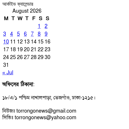
আর্কাইভ ক্যালেন্ডার
August 2026
M
T
W
T
F
S
S
1
2
3
4
5
6
7
8
9
10
11
12
13
14
15
16
17
18
19
20
21
22
23
24
25
26
27
28
29
30
31
« Jul
অফিসের ঠিকানা
:
১৮/এ/১ পশ্চিম নাখালপাড়া, তেজগাঁও, ঢাকা-১২১৫।
নিউজঃ torrongonews@gmail.com
সিভিঃ torrongonews@yahoo.com