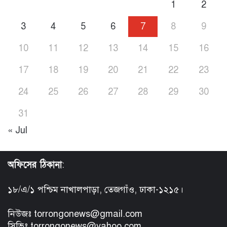
1
2
3
4
5
6
7
8
9
10
11
12
13
14
15
16
17
18
19
20
21
22
23
24
25
26
27
28
29
30
31
« Jul
অফিসের ঠিকানা
:
১৮/এ/১ পশ্চিম নাখালপাড়া, তেজগাঁও, ঢাকা-১২১৫।
নিউজঃ torrongonews@gmail.com
সিভিঃ torrongonews@yahoo.com