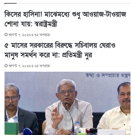
d
r
r
t
a
v
I
e
k
i
কিসের হাসিনা! মাঝেমধ্যে শুধু আওয়াজ-টাওয়াজ
n
s
t
a
শোনা যায়: স্বরাষ্ট্রমন্ত্রী
t
e
E
m
আগস্ট ৭, ২০২৬ ৪:৩২ অপরাহ্ণ
a
i
৫ মাসের সরকারের বিরুদ্ধে সচিবালয় ঘেরাও
l
মানুষ সমর্থন করে না: প্রতিমন্ত্রী নুর
আগস্ট ৭, ২০২৬ ৪:০৪ অপরাহ্ণ