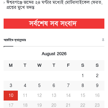
ঈশ্বরগঞ্জে জব্দের ২৪ ঘণ্টার মধ্যেই মোটরসাইকেল ফেরত,
প্রশ্নের মুখে তদন্ত
আর্কাইভ ক্যালেন্ডার
August 2026
M
T
W
T
F
S
S
1
2
3
4
5
6
7
8
9
10
11
12
13
14
15
16
17
18
19
20
21
22
23