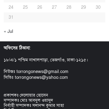
24
25
26
27
28
29
30
31
« Jul
অফিসের ঠিকানা
:
১৮/এ/১ পশ্চিম নাখালপাড়া, তেজগাঁও, ঢাকা-১২১৫।
নিউজঃ torrongonews@gmail.com
সিভিঃ torrongonews@yahoo.com
প্রকাশকঃ দেলোয়ার হোসেন
সম্পাদকঃ মোঃ আবদুল ওয়াদুদ
নির্বাহী সম্পাদকঃ সদানন্দ কুমার সাহা