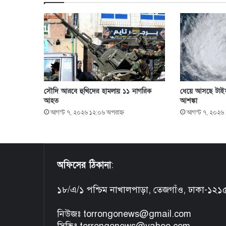
সৌদি আরবে হুথিদের হামলায় ১১ নাগরিক
ধেয়ে আসছে টাইফ
আহত
আশঙ্কা
আগস্ট ৭, ২০২৬ ১২:০৬ অপরাহ্ণ
আগস্ট ৭, ২০২৬ ১০
অফিসের ঠিকানা
:
১৮/এ/১ পশ্চিম নাখালপাড়া, তেজগাঁও, ঢাকা-১২১
নিউজঃ torrongonews@gmail.com