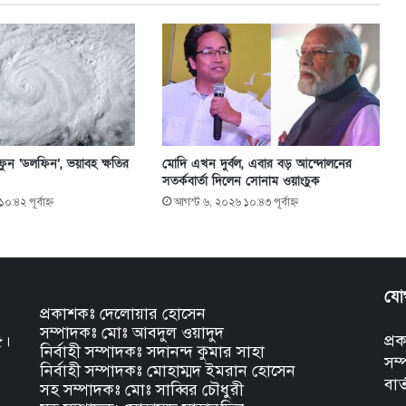
ুন ‘ডলফিন’, ভয়াবহ ক্ষতির
মোদি এখন দুর্বল, এবার বড় আন্দোলনের
সতর্কবার্তা দিলেন সোনাম ওয়াংচুক
:৪২ পূর্বাহ্ণ
আগস্ট ৬, ২০২৬ ১০:৪৩ পূর্বাহ্ণ
যো
প্রকাশকঃ দেলোয়ার হোসেন
সম্পাদকঃ মোঃ আবদুল ওয়াদুদ
৫।
প্
নির্বাহী সম্পাদকঃ সদানন্দ কুমার সাহা
সম
নির্বাহী সম্পাদকঃ মোহাম্মদ ইমরান হোসেন
বার
সহ সম্পাদকঃ মোঃ সাব্বির চৌধুরী