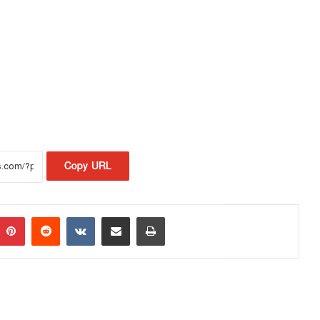
Copy URL
Pinterest
Reddit
VKontakte
Share via Email
Print