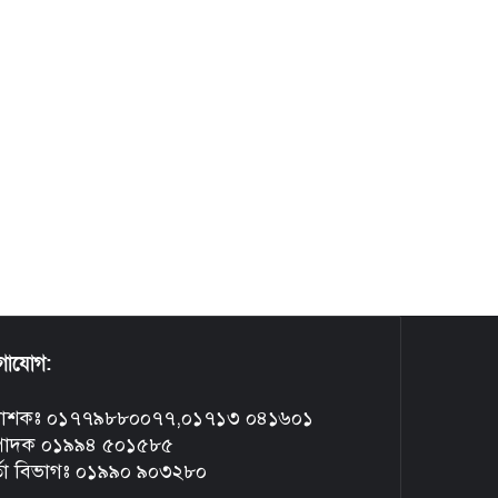
গাযোগ:
রকাশকঃ ০১৭৭৯৮৮০০৭৭,০১৭১৩ ০৪১৬০১
্পাদক ০১৯৯৪ ৫০১৫৮৫
্তা বিভাগঃ ০১৯৯০ ৯০৩২৮০