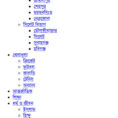
জামালপুর
শেরপুর
ময়মনসিংহ
নেত্রকোনা
সিলেট বিভাগ
মৌলভীবাজার
সিলেট
সুনামগঞ্জ
হবিগঞ্জ
খেলাধুলা
ক্রিকেট
ফুটবল
কাবাডি
টেনিস
অন্যান্য
আন্তর্জাতিক
শিক্ষা
ধর্ম ও জীবন
ইসলাম
হিন্দু