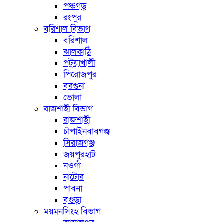
পঞ্চগড়
রংপুর
বরিশাল বিভাগ
বরিশাল
ঝালকাঠি
পটুয়াখালী
পিরোজপুর
বরগুনা
ভোলা
রাজশাহী বিভাগ
রাজশাহী
চাঁপাইনবাবগঞ্জ
সিরাজগঞ্জ
জয়পুরহাট
নওগাঁ
নাটোর
পাবনা
বগুড়া
ময়মনসিংহ বিভাগ