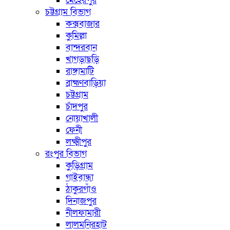
মেহেরপুর
চট্টগ্রাম বিভাগ
কক্সবাজার
কুমিল্লা
বান্দরবান
খাগড়াছড়ি
রাঙ্গামাটি
ব্রাহ্মণবাড়িয়া
চট্টগ্রাম
চাঁদপুর
নোয়াখালী
ফেনী
লক্ষ্মীপুর
রংপুর বিভাগ
কুড়িগ্রাম
গাইবান্ধা
ঠাকুরগাঁও
দিনাজপুর
নীলফামারী
লালমনিরহাট