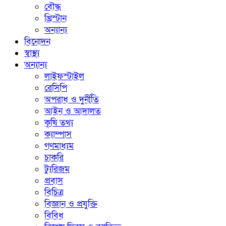
বৌদ্ধ
খ্রিস্টান
অন্যান্য
বিনোদন
স্বাস্থ্য
অন্যান্য
লাইফস্টাইল
রেসিপি
অপরাধ ও দুর্নীতি
আইন ও আদালত
কৃষি তথ্য
ক্যাম্পাস
গণমাধ্যম
চাকরি
ট্যুরিজম
প্রবাস
বিচিত্র
বিজ্ঞান ও প্রযুক্তি
বিবিধ