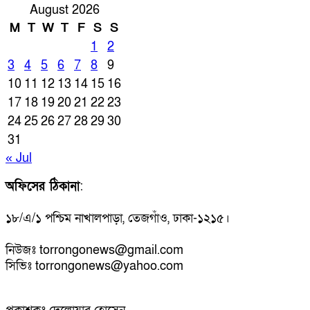
August 2026
M
T
W
T
F
S
S
1
2
3
4
5
6
7
8
9
10
11
12
13
14
15
16
17
18
19
20
21
22
23
24
25
26
27
28
29
30
31
« Jul
অফিসের ঠিকানা
:
১৮/এ/১ পশ্চিম নাখালপাড়া, তেজগাঁও, ঢাকা-১২১৫।
নিউজঃ torrongonews@gmail.com
সিভিঃ torrongonews@yahoo.com