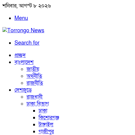
শনিবার, আগস্ট ৮ ২০২৬
Menu
Search for
প্রচ্ছদ
বাংলাদেশ
জাতীয়
অর্থনীতি
রাজনীতি
দেশজুড়ে
রাজধানী
ঢাকা বিভাগ
ঢাকা
কিশোরগঞ্জ
টাঙ্গাইল
গাজীপুর