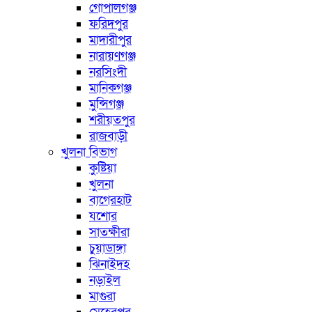
গোপালগঞ্জ
ফরিদপুর
মাদারীপুর
নারায়ণগঞ্জ
নরসিংদী
মানিকগঞ্জ
মুন্সিগঞ্জ
শরীয়তপুর
রাজবাড়ী
খুলনা বিভাগ
কুষ্টিয়া
খুলনা
বাগেরহাট
যশোর
সাতক্ষীরা
চুয়াডাঙ্গা
ঝিনাইদহ
নড়াইল
মাগুরা