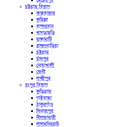
মেহেরপুর
চট্টগ্রাম বিভাগ
কক্সবাজার
কুমিল্লা
বান্দরবান
খাগড়াছড়ি
রাঙ্গামাটি
ব্রাহ্মণবাড়িয়া
চট্টগ্রাম
চাঁদপুর
নোয়াখালী
ফেনী
লক্ষ্মীপুর
রংপুর বিভাগ
কুড়িগ্রাম
গাইবান্ধা
ঠাকুরগাঁও
দিনাজপুর
নীলফামারী
লালমনিরহাট