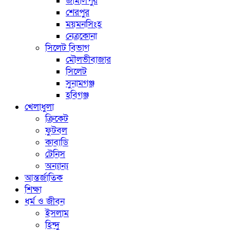
জামালপুর
শেরপুর
ময়মনসিংহ
নেত্রকোনা
সিলেট বিভাগ
মৌলভীবাজার
সিলেট
সুনামগঞ্জ
হবিগঞ্জ
খেলাধুলা
ক্রিকেট
ফুটবল
কাবাডি
টেনিস
অন্যান্য
আন্তর্জাতিক
শিক্ষা
ধর্ম ও জীবন
ইসলাম
হিন্দু