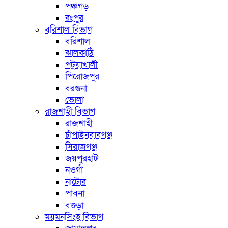
পঞ্চগড়
রংপুর
বরিশাল বিভাগ
বরিশাল
ঝালকাঠি
পটুয়াখালী
পিরোজপুর
বরগুনা
ভোলা
রাজশাহী বিভাগ
রাজশাহী
চাঁপাইনবাবগঞ্জ
সিরাজগঞ্জ
জয়পুরহাট
নওগাঁ
নাটোর
পাবনা
বগুড়া
ময়মনসিংহ বিভাগ