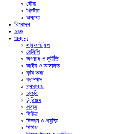
বৌদ্ধ
খ্রিস্টান
অন্যান্য
বিনোদন
স্বাস্থ্য
অন্যান্য
লাইফস্টাইল
রেসিপি
অপরাধ ও দুর্নীতি
আইন ও আদালত
কৃষি তথ্য
ক্যাম্পাস
গণমাধ্যম
চাকরি
ট্যুরিজম
প্রবাস
বিচিত্র
বিজ্ঞান ও প্রযুক্তি
বিবিধ