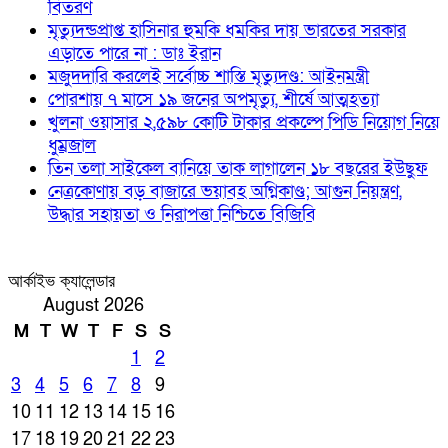
বিতরণ
মৃত্যুদন্ডপ্রাপ্ত হাসিনার হুমকি ধমকির দায় ভারতের সরকার
এড়াতে পারে না : ডাঃ ইরান
মজুদদারি করলেই সর্বোচ্চ শাস্তি মৃত্যুদণ্ড: আইনমন্ত্রী
পোরশায় ৭ মাসে ১৯ জনের অপমৃত্যু, শীর্ষে আত্মহত্যা
খুলনা ওয়াসার ২,৫৯৮ কোটি টাকার প্রকল্পে পিডি নিয়োগ নিয়ে
ধুম্রজাল
তিন তলা সাইকেল বানিয়ে তাক লাগালেন ১৮ বছরের ইউছুফ
নেত্রকোণায় বড় বাজারে ভয়াবহ অগ্নিকাণ্ড; আগুন নিয়ন্ত্রণ,
উদ্ধার সহায়তা ও নিরাপত্তা নিশ্চিতে বিজিবি
আর্কাইভ ক্যালেন্ডার
August 2026
M
T
W
T
F
S
S
1
2
3
4
5
6
7
8
9
10
11
12
13
14
15
16
17
18
19
20
21
22
23