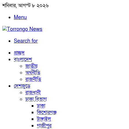
শনিবার, আগস্ট ৮ ২০২৬
Menu
Search for
প্রচ্ছদ
বাংলাদেশ
জাতীয়
অর্থনীতি
রাজনীতি
দেশজুড়ে
রাজধানী
ঢাকা বিভাগ
ঢাকা
কিশোরগঞ্জ
টাঙ্গাইল
গাজীপুর