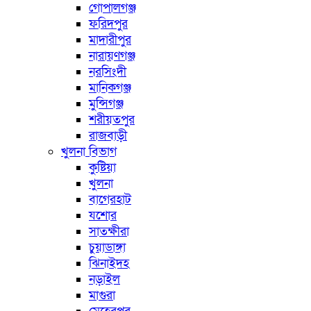
গোপালগঞ্জ
ফরিদপুর
মাদারীপুর
নারায়ণগঞ্জ
নরসিংদী
মানিকগঞ্জ
মুন্সিগঞ্জ
শরীয়তপুর
রাজবাড়ী
খুলনা বিভাগ
কুষ্টিয়া
খুলনা
বাগেরহাট
যশোর
সাতক্ষীরা
চুয়াডাঙ্গা
ঝিনাইদহ
নড়াইল
মাগুরা