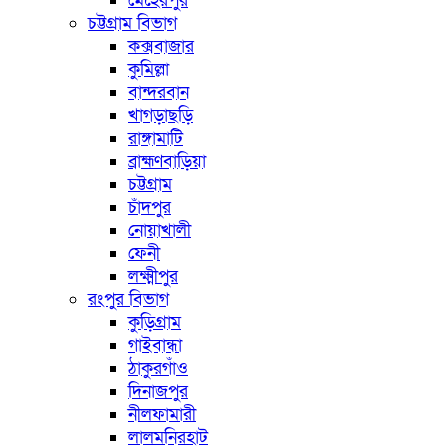
মেহেরপুর
চট্টগ্রাম বিভাগ
কক্সবাজার
কুমিল্লা
বান্দরবান
খাগড়াছড়ি
রাঙ্গামাটি
ব্রাহ্মণবাড়িয়া
চট্টগ্রাম
চাঁদপুর
নোয়াখালী
ফেনী
লক্ষ্মীপুর
রংপুর বিভাগ
কুড়িগ্রাম
গাইবান্ধা
ঠাকুরগাঁও
দিনাজপুর
নীলফামারী
লালমনিরহাট