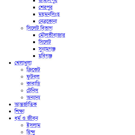
জামালপুর
শেরপুর
ময়মনসিংহ
নেত্রকোনা
সিলেট বিভাগ
মৌলভীবাজার
সিলেট
সুনামগঞ্জ
হবিগঞ্জ
খেলাধুলা
ক্রিকেট
ফুটবল
কাবাডি
টেনিস
অন্যান্য
আন্তর্জাতিক
শিক্ষা
ধর্ম ও জীবন
ইসলাম
হিন্দু