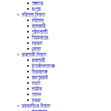
পঞ্চগড়
রংপুর
বরিশাল বিভাগ
বরিশাল
ঝালকাঠি
পটুয়াখালী
পিরোজপুর
বরগুনা
ভোলা
রাজশাহী বিভাগ
রাজশাহী
চাঁপাইনবাবগঞ্জ
সিরাজগঞ্জ
জয়পুরহাট
নওগাঁ
নাটোর
পাবনা
বগুড়া
ময়মনসিংহ বিভাগ