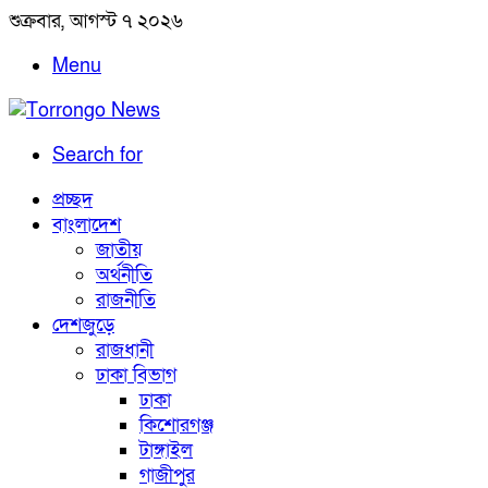
শুক্রবার, আগস্ট ৭ ২০২৬
Menu
Search for
প্রচ্ছদ
বাংলাদেশ
জাতীয়
অর্থনীতি
রাজনীতি
দেশজুড়ে
রাজধানী
ঢাকা বিভাগ
ঢাকা
কিশোরগঞ্জ
টাঙ্গাইল
গাজীপুর