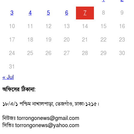
3
4
5
6
7
8
9
10
11
12
13
14
15
16
17
18
19
20
21
22
23
24
25
26
27
28
29
30
31
« Jul
অফিসের ঠিকানা
:
১৮/এ/১ পশ্চিম নাখালপাড়া, তেজগাঁও, ঢাকা-১২১৫।
নিউজঃ torrongonews@gmail.com
সিভিঃ torrongonews@yahoo.com