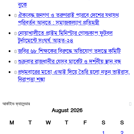
বুকে
ঐক্যবদ্ধ জনগণ ও তরুণরাই পারবে দেশের যথাযথ
পরিবর্তন আনতে : সমাজকল্যাণ প্রতিমন্ত্রী
নোয়াখালীতে প্রাইম মিনিস্টার গোল্ডকাপ ফুটবল
টুর্নামেন্টে সংঘর্ষ, আহত-২৪
জবির ৬৮ শিক্ষকের বিরুদ্ধে অভিযোগ তদন্তে কমিটি
শুক্রবার রাজধানীর যেসব মার্কেট ও দর্শনীয় স্থান বন্ধ
প্রথমবারের মতো এআই দিয়ে তৈরি হলো নতুন ভাইরাস,
নিরাপত্তা শঙ্কা
আর্কাইভ ক্যালেন্ডার
August 2026
M
T
W
T
F
S
S
1
2