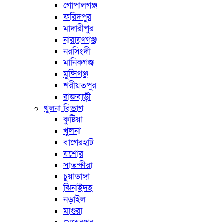
গোপালগঞ্জ
ফরিদপুর
মাদারীপুর
নারায়ণগঞ্জ
নরসিংদী
মানিকগঞ্জ
মুন্সিগঞ্জ
শরীয়তপুর
রাজবাড়ী
খুলনা বিভাগ
কুষ্টিয়া
খুলনা
বাগেরহাট
যশোর
সাতক্ষীরা
চুয়াডাঙ্গা
ঝিনাইদহ
নড়াইল
মাগুরা