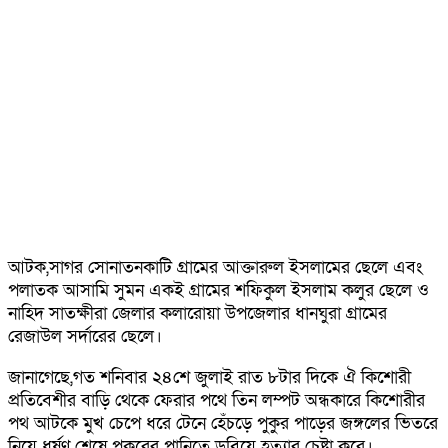
আটক,সাগর সোনাতনকাটি গ্রামের আক্তারুল ইসলামের ছেলে এবং
পলাতক আসামি সুমন একই গ্রামের শফিকুল ইসলাম কলুর ছেলে ও
নাহিদ সাতক্ষীরা জেলার কলারোয়া উপজেলার ধানঘুরা গ্রামের
রেজাউল সর্দারের ছেলে।
জানাগেছে,গত শনিবার ২৪শে জুলাই রাত ৮টার দিকে ঐ কিশোরী
প্রতিবেশীর বাড়ি থেকে ফেরার পথে তিন লম্পট অন্ধকারে কিশোরীর
পথ আটকে মুখ চেপে ধরে টেনে হেঁচড়ে পুকুর পাড়ের জঙ্গলের ভিতরে
নিয়ে ধর্ষণ শেষে পুকুরের পানিতে ডুবিয়ে হত্যার চেষ্টা করে।