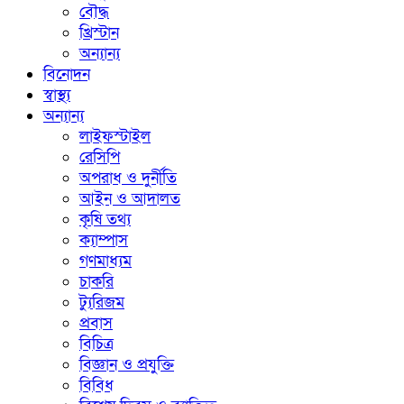
বৌদ্ধ
খ্রিস্টান
অন্যান্য
বিনোদন
স্বাস্থ্য
অন্যান্য
লাইফস্টাইল
রেসিপি
অপরাধ ও দুর্নীতি
আইন ও আদালত
কৃষি তথ্য
ক্যাম্পাস
গণমাধ্যম
চাকরি
ট্যুরিজম
প্রবাস
বিচিত্র
বিজ্ঞান ও প্রযুক্তি
বিবিধ