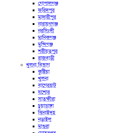
গোপালগঞ্জ
ফরিদপুর
মাদারীপুর
নারায়ণগঞ্জ
নরসিংদী
মানিকগঞ্জ
মুন্সিগঞ্জ
শরীয়তপুর
রাজবাড়ী
খুলনা বিভাগ
কুষ্টিয়া
খুলনা
বাগেরহাট
যশোর
সাতক্ষীরা
চুয়াডাঙ্গা
ঝিনাইদহ
নড়াইল
মাগুরা