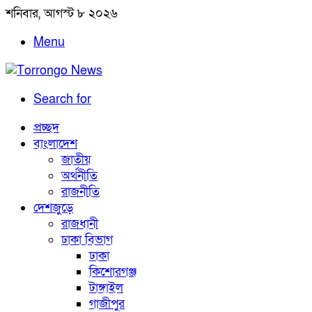
শনিবার, আগস্ট ৮ ২০২৬
Menu
Search for
প্রচ্ছদ
বাংলাদেশ
জাতীয়
অর্থনীতি
রাজনীতি
দেশজুড়ে
রাজধানী
ঢাকা বিভাগ
ঢাকা
কিশোরগঞ্জ
টাঙ্গাইল
গাজীপুর