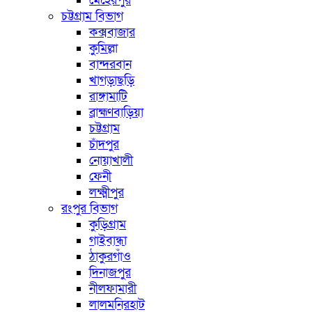
মেহেরপুর
চট্টগ্রাম বিভাগ
কক্সবাজার
কুমিল্লা
বান্দরবান
খাগড়াছড়ি
রাঙ্গামাটি
ব্রাহ্মণবাড়িয়া
চট্টগ্রাম
চাঁদপুর
নোয়াখালী
ফেনী
লক্ষ্মীপুর
রংপুর বিভাগ
কুড়িগ্রাম
গাইবান্ধা
ঠাকুরগাঁও
দিনাজপুর
নীলফামারী
লালমনিরহাট