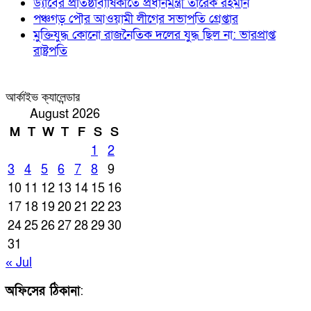
ড্যাবের প্রতিষ্ঠাবার্ষিকীতে প্রধানমন্ত্রী তারেক রহমান
পঞ্চগড় পৌর আওয়ামী লীগের সভাপতি গ্রেপ্তার
মুক্তিযুদ্ধ কোনো রাজনৈতিক দলের যুদ্ধ ছিল না: ভারপ্রাপ্ত
রাষ্ট্রপতি
আর্কাইভ ক্যালেন্ডার
August 2026
M
T
W
T
F
S
S
1
2
3
4
5
6
7
8
9
10
11
12
13
14
15
16
17
18
19
20
21
22
23
24
25
26
27
28
29
30
31
« Jul
অফিসের ঠিকানা
: