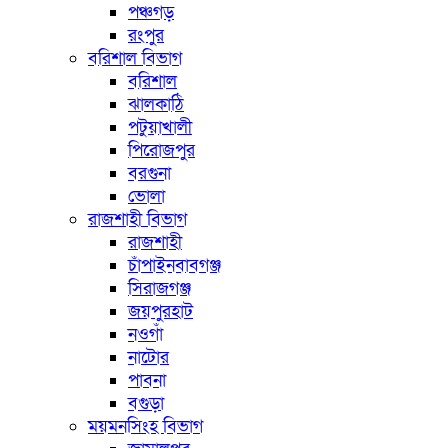
পঞ্চগড়
রংপুর
বরিশাল বিভাগ
বরিশাল
ঝালকাঠি
পটুয়াখালী
পিরোজপুর
বরগুনা
ভোলা
রাজশাহী বিভাগ
রাজশাহী
চাঁপাইনবাবগঞ্জ
সিরাজগঞ্জ
জয়পুরহাট
নওগাঁ
নাটোর
পাবনা
বগুড়া
ময়মনসিংহ বিভাগ