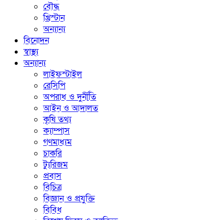
বৌদ্ধ
খ্রিস্টান
অন্যান্য
বিনোদন
স্বাস্থ্য
অন্যান্য
লাইফস্টাইল
রেসিপি
অপরাধ ও দুর্নীতি
আইন ও আদালত
কৃষি তথ্য
ক্যাম্পাস
গণমাধ্যম
চাকরি
ট্যুরিজম
প্রবাস
বিচিত্র
বিজ্ঞান ও প্রযুক্তি
বিবিধ