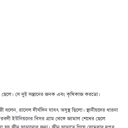
ে‌লে। সে দুই সন্তা‌নের জনক এবং কৃ‌ষিকাজ কর‌তো।
ী ব‌লেন, রা‌সেল দীর্ঘদিন যাবৎ অসুস্থ ছি‌লো। স্থানীয়‌দের ধারনা
ৗরবদী ইউ‌নিয়‌নের বিসর গ্রাম থে‌কে জামাল শে‌খের ছে‌লে
 জ্বীন ছাড়া‌নোর জন‌্য। জ্বীন ছাড়া‌তে গি‌য়ে সোমবার দুপুর