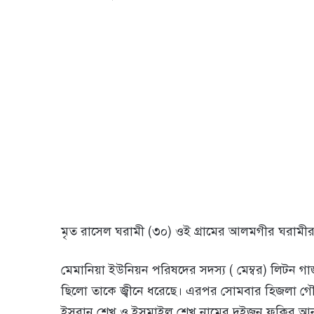
মৃত রা‌সেল ঘরামী (৩০) ওই গ্রামের আলমগীর ঘরামীর ছ
মেমা‌নিয়া ইউ‌নিয়‌ন প‌রিষ‌দের সদস‌্য ( মেম্বর) লিটন গাজ
ছি‌লো তাকে জ্বী‌নে ধ‌রে‌ছে। এরপর সোমবার হিজলা গে
ইসরান শেখ ও ইসমাইল শেখ‌ না‌মের দুইজন ফ‌কির আনা হয়