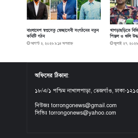
বাংলাদেশ স্বপ্নসেতু স্বেচ্ছাসেবী সংগঠনের নতুন
খাগড়াছড়িতে বিজি
কমিটি গঠন
পিস্তল ও গুলি উদ্ধ
আগস্ট ২, ২০২৬ ৯:১৪ অপরাহ্ণ
জুলাই ২৭, ২০২৬
অফিসের ঠিকানা
:
১৮/এ/১ পশ্চিম নাখালপাড়া, তেজগাঁও, ঢাকা-১২১
নিউজঃ torrongonews@gmail.com
সিভিঃ torrongonews@yahoo.com