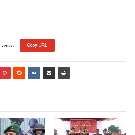
Copy URL
Pinterest
Reddit
VKontakte
Share via Email
Print