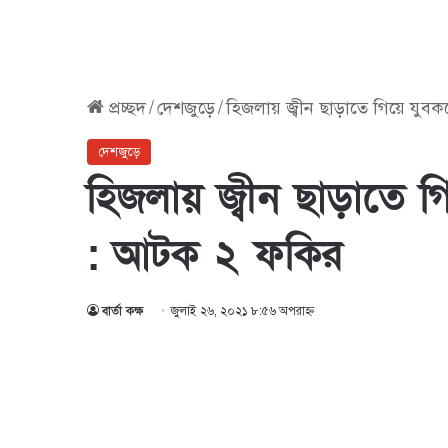
প্রচ্ছদ
/
দেশজুড়ে
/
হিজলায় জ্বী‌ন ছাড়া‌তে গি‌য়ে যুব
দেশজুড়ে
হিজলায় জ্বী‌ন ছাড়া‌তে গি
: আটক ২ ফকির
বার্তা কক্ষ
জুলাই ২৬, ২০২১ ৮:৫৬ অপরাহ্ণ