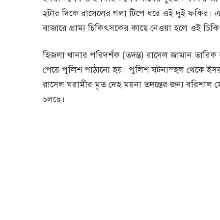
২টার দিকে রা‌সে‌লের গলা টি‌পে ধ‌রে ওই দুই ফ‌কির। এতে
বাজা‌রে গ্রাম‌্য চি‌কিৎস‌কের কা‌ছে নেওয়া হ‌লে ওই চি
হিজলা থানার প‌রিদর্শক (তদন্ত) রাসেল জামান তা‌রিক ব
পেয়ে পুলিশ পাঠানো হয়। পুলিশ ঘটনাস্হল থেকে ই
রাসেল ঘরামীর মৃত দেহ ময়না তদন্তের জন্য বরিশাল ম
চলছে।