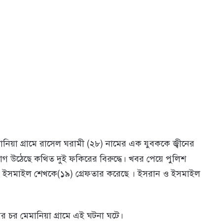
িয়া গ্রামে রাসেল ঘরামী (২৮) নামের এক যুবক‌কে জ্বীনের
‌যোগ উ‌ঠে‌ছে কথিত দুই ফকিরের বিরুদ্ধে। খবর পেয়ে পুলিশ
ও ইসমাইল শেখকে(১৯) গ্রেফতার করেছে । ইসরান ও ইসমাইল
 চর মেমা‌নিয়া গ্রা‌মে এই ঘটনা ঘ‌টে।