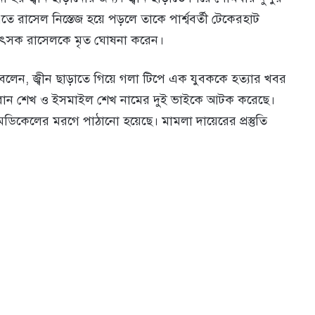
 রা‌সেল নিস্তেজ হ‌য়ে পড়‌লে তা‌কে পার্শ্ববর্তী টে‌কেরহাট
কিৎসক রা‌সেল‌কে মৃত ঘোষনা ক‌রেন।
‌লেন, জ্বীন ছাড়া‌তে গি‌য়ে গলা টি‌পে এক যুবককে হত‌্যার খবর
সরান শেখ ও ইসমাইল শেখ নামের দুই ভাইকে আটক করেছে।
েডিকেলের মরগে পাঠানো হয়েছে। মামলা দায়েরের প্রস্তুতি