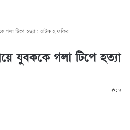
ক‌কে গলা টি‌পে হত‌্যা : আটক ২ ফকির
‌য়ে যুবক‌কে গলা টি‌পে হত‌্যা
১৭৫