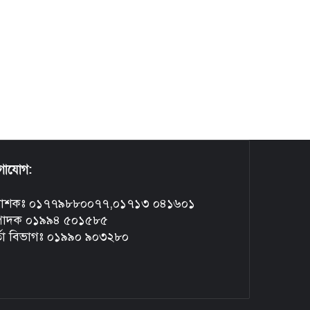
গাযোগ:
রকাশকঃ ০১৭৭৯৮৮০০৭৭,০১৭১৩ ০৪১৬০১
্পাদক ০১৯৯৪ ৫০১৫৮৫
্তা বিভাগঃ ০১৯৯০ ৯০৩২৮০