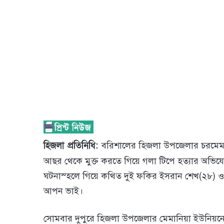
হিজলা প্রতিনিধি:
ব‌রিশা‌লের হিজলা উপজেলার চরমেমান
আছর থে‌কে মুক্ত কর‌তে গি‌য়ে গলা টি‌পে হত‌্যার অ‌ভি
ঘটনাস্হলে গিয়ে কথিত দুই ফকির ইসরান শেখ(২৮) 
আপন ভাই।
সোমবার দুপুরে হিজলা উপ‌জেলার মেমা‌নিয়া ইউ‌নিয়‌নের