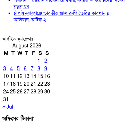
প্রধানমন্ত্রী চট্টগ্রাম যাচ্ছেন রোববার, বন্যায় ক্ষতিগ্রস্তদের দিবেন
নতুন ঘর
চাঁপাইনবাবগঞ্জে ভারতীয় জাল রুপি তৈরির কারখানায়
অভিযান, আটক ২
আর্কাইভ ক্যালেন্ডার
August 2026
M
T
W
T
F
S
S
1
2
3
4
5
6
7
8
9
10
11
12
13
14
15
16
17
18
19
20
21
22
23
24
25
26
27
28
29
30
31
« Jul
অফিসের ঠিকানা
: