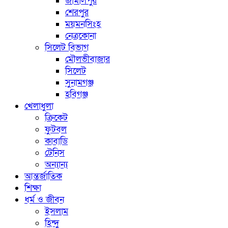
জামালপুর
শেরপুর
ময়মনসিংহ
নেত্রকোনা
সিলেট বিভাগ
মৌলভীবাজার
সিলেট
সুনামগঞ্জ
হবিগঞ্জ
খেলাধুলা
ক্রিকেট
ফুটবল
কাবাডি
টেনিস
অন্যান্য
আন্তর্জাতিক
শিক্ষা
ধর্ম ও জীবন
ইসলাম
হিন্দু