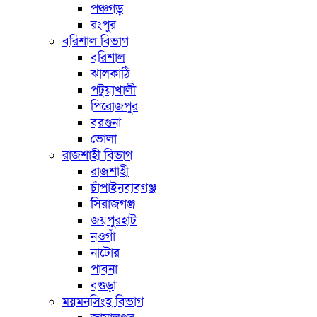
পঞ্চগড়
রংপুর
বরিশাল বিভাগ
বরিশাল
ঝালকাঠি
পটুয়াখালী
পিরোজপুর
বরগুনা
ভোলা
রাজশাহী বিভাগ
রাজশাহী
চাঁপাইনবাবগঞ্জ
সিরাজগঞ্জ
জয়পুরহাট
নওগাঁ
নাটোর
পাবনা
বগুড়া
ময়মনসিংহ বিভাগ