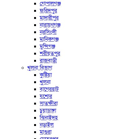
গোপালগঞ্জ
ফরিদপুর
মাদারীপুর
নারায়ণগঞ্জ
নরসিংদী
মানিকগঞ্জ
মুন্সিগঞ্জ
শরীয়তপুর
রাজবাড়ী
খুলনা বিভাগ
কুষ্টিয়া
খুলনা
বাগেরহাট
যশোর
সাতক্ষীরা
চুয়াডাঙ্গা
ঝিনাইদহ
নড়াইল
মাগুরা