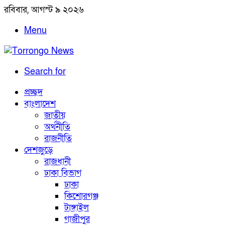
রবিবার, আগস্ট ৯ ২০২৬
Menu
Search for
প্রচ্ছদ
বাংলাদেশ
জাতীয়
অর্থনীতি
রাজনীতি
দেশজুড়ে
রাজধানী
ঢাকা বিভাগ
ঢাকা
কিশোরগঞ্জ
টাঙ্গাইল
গাজীপুর