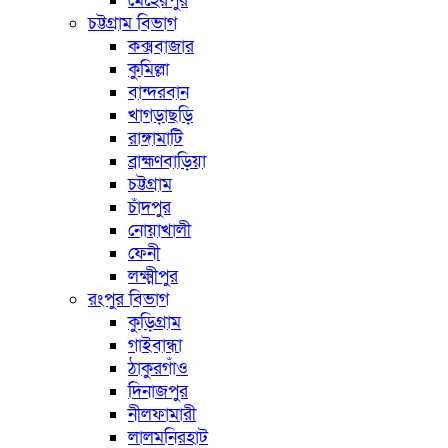
মেহেরপুর
চট্টগ্রাম বিভাগ
কক্সবাজার
কুমিল্লা
বান্দরবান
খাগড়াছড়ি
রাঙ্গামাটি
ব্রাহ্মণবাড়িয়া
চট্টগ্রাম
চাঁদপুর
নোয়াখালী
ফেনী
লক্ষ্মীপুর
রংপুর বিভাগ
কুড়িগ্রাম
গাইবান্ধা
ঠাকুরগাঁও
দিনাজপুর
নীলফামারী
লালমনিরহাট