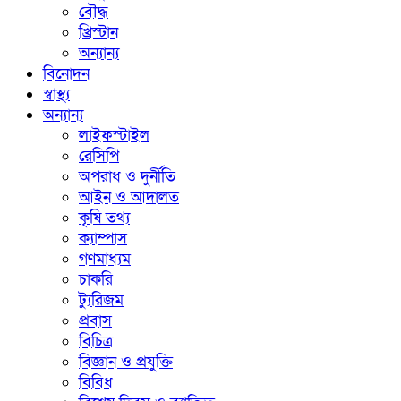
বৌদ্ধ
খ্রিস্টান
অন্যান্য
বিনোদন
স্বাস্থ্য
অন্যান্য
লাইফস্টাইল
রেসিপি
অপরাধ ও দুর্নীতি
আইন ও আদালত
কৃষি তথ্য
ক্যাম্পাস
গণমাধ্যম
চাকরি
ট্যুরিজম
প্রবাস
বিচিত্র
বিজ্ঞান ও প্রযুক্তি
বিবিধ