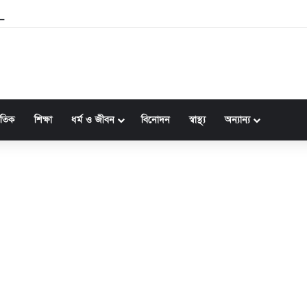
ীর কর্মকাণ্ডে জনগণের প্রতি দায়বদ্ধতা স্পষ্ট: ফখরুল
জাতিক
শিক্ষা
ধর্ম ও জীবন
বিনোদন
স্বাস্থ্য
অন্যান্য