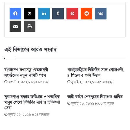
LinkedIn
Tumblr
Pinterest
Reddit
VKontakte
Share via Email
Print
এই বিভাগের আরও সংবাদ
বাংলাদেশ স্বপ্নসেতু স্বেচ্ছাসেবী
খাগড়াছড়িতে বিজিবির সঙ্গে গোলাগুলি,
সংগঠনের নতুন কমিটি গঠন
৪ পিস্তল ও গুলি উদ্ধার
আগস্ট ২, ২০২৬ ৯:১৪ অপরাহ্ণ
জুলাই ২৭, ২০২৬ ৪:২৩ অপরাহ্ণ
সুনামগঞ্জে বন্যায় ক্ষতিগ্রস্ত ৫ শতাধিক
ভারী বর্ষণে শেরপুরের নিম্নাঞ্চল প্লাবিত
মানুষ পেলো বিজিবির ত্রাণ ও চিকিৎসা
জুলাই ২০, ২০২৬ ৮:০০ অপরাহ্ণ
সেবা
জুলাই ২২, ২০২৬ ৩:২৪ অপরাহ্ণ