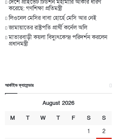
দেশে প্রাইভেট টিউশন মহামারি আকার ধারণ
করেছে: গণশিক্ষা প্রতিমন্ত্রী
লিওনেল মেসির বাবা হোর্হে মেসি আর নেই
জামায়াতের রাষ্ট্রপতি প্রার্থী কর্নেল অলি
মাতারবাড়ী কয়লা বিদ্যুৎকেন্দ্র পরিদর্শন করলেন
প্রধানমন্ত্রী
আর্কাইভ ক্যালেন্ডার
August 2026
M
T
W
T
F
S
S
1
2