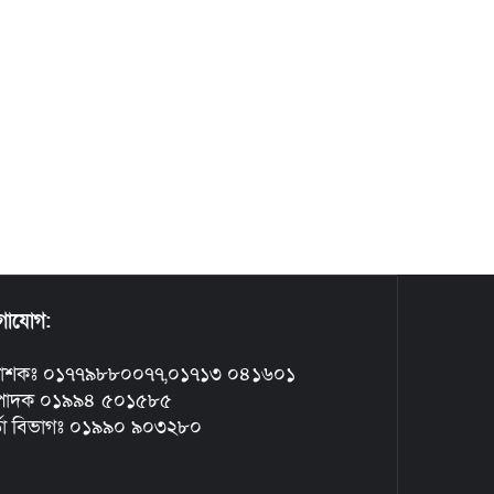
গাযোগ:
রকাশকঃ ০১৭৭৯৮৮০০৭৭,০১৭১৩ ০৪১৬০১
্পাদক ০১৯৯৪ ৫০১৫৮৫
্তা বিভাগঃ ০১৯৯০ ৯০৩২৮০