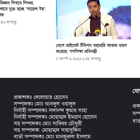
জ্ঞান শিখবে শিশুরা,
লামে যুক্ত হচ্ছে ‘সায়েন্স টয়’:
জাজ
:৪৬ অপরাহ্ণ
দেশে প্রাইভেট টিউশন মহামারি আকার ধারণ
করেছে: গণশিক্ষা প্রতিমন্ত্রী
আগস্ট ৯, ২০২৬ ১:৩২ অপরাহ্ণ
যো
প্রকাশকঃ দেলোয়ার হোসেন
সম্পাদকঃ মোঃ আবদুল ওয়াদুদ
প্
নির্বাহী সম্পাদকঃ সদানন্দ কুমার সাহা
সম
নির্বাহী সম্পাদকঃ মোহাম্মদ ইমরান হোসেন
বার
সহ সম্পাদকঃ মোঃ সাব্বির চৌধুরী
সহ সম্পাদক: মোহাম্মদ সাহাবুদ্দিন
বার্তা সম্পাদকঃ মোঃ মানজুরুল ইসলাম