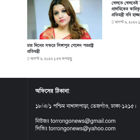
খেলতে খেলতেই বি
প্রাথমিকের কারিকু
প্রতিমন্ত্রী ববি হাজ্
আগস্ট ৯, ২০২৬ ১
চার দিনের সফরে সিঙ্গাপুর গেলেন পররাষ্ট্র
প্রতিমন্ত্রী
আগস্ট ৯, ২০২৬ ১:৫৩ অপরাহ্ণ
অফিসের ঠিকানা
:
১৮/এ/১ পশ্চিম নাখালপাড়া, তেজগাঁও, ঢাকা-১২১৫।
নিউজঃ torrongonews@gmail.com
সিভিঃ torrongonews@yahoo.com