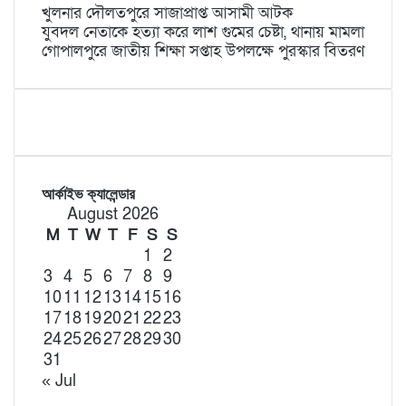
খুলনার দৌলতপুরে সাজাপ্রাপ্ত আসামী আটক
যুবদল নেতাকে হত্যা করে লাশ গুমের চেষ্টা, থানায় মামলা
গোপালপুরে জাতীয় শিক্ষা সপ্তাহ উপলক্ষে পুরস্কার বিতরণ
আর্কাইভ ক্যালেন্ডার
August 2026
M
T
W
T
F
S
S
1
2
3
4
5
6
7
8
9
10
11
12
13
14
15
16
17
18
19
20
21
22
23
24
25
26
27
28
29
30
31
« Jul