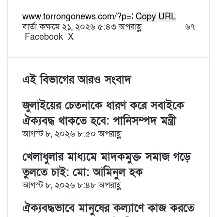
Copy URL
বার্তা কক্ষ
মে ২১, ২০২৬ ৫:৪৩ অপরাহ্ণ
৬৭
Facebook
X
L
T
P
R
V
S
P
i
u
i
e
K
h
r
n
m
n
d
o
a
i
k
b
t
d
n
r
n
e
l
e
i
t
e
t
এই বিভাগের আরও সংবাদ
d
r
r
t
a
v
I
e
k
i
জুলাইয়ের চেতনাকে ধারণ করে সবাইকে
n
s
t
a
t
e
E
ঐক্যবদ্ধ থাকতে হবে: পানিসম্পদ মন্ত্রী
m
আগস্ট ৮, ২০২৬ ৮:৫০ অপরাহ্ণ
a
i
খেলাধুলার মাধ্যমে মাদকমুক্ত সমাজ গড়ে
l
তুলতে চাই: মো: আমিনুল হক
আগস্ট ৮, ২০২৬ ৮:৪৮ অপরাহ্ণ
ঐক্যবদ্ধভাবে মানুষের কল্যাণে কাজ করতে