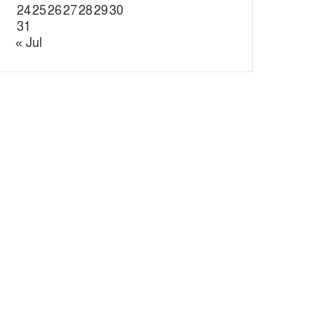
24
25
26
27
28
29
30
31
« Jul