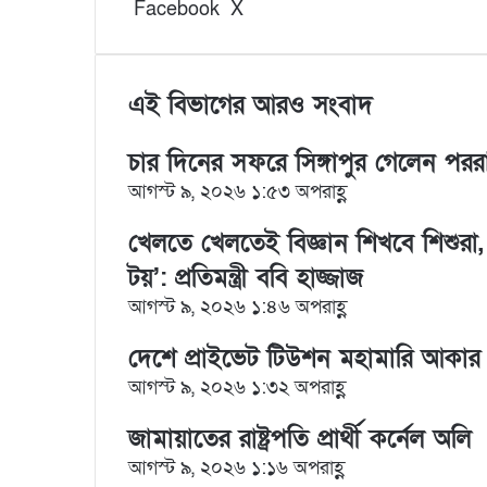
Facebook
X
L
T
P
R
V
S
P
i
u
i
e
K
h
r
n
m
n
d
o
a
i
k
b
t
d
n
r
n
e
l
e
i
t
e
t
এই বিভাগের আরও সংবাদ
d
r
r
t
a
v
I
e
k
i
চার দিনের সফরে সিঙ্গাপুর গেলেন পররাষ্ট্র 
n
s
t
a
আগস্ট ৯, ২০২৬ ১:৫৩ অপরাহ্ণ
t
e
E
m
a
খেলতে খেলতেই বিজ্ঞান শিখবে শিশুরা, প্
i
টয়’: প্রতিমন্ত্রী ববি হাজ্জাজ
l
আগস্ট ৯, ২০২৬ ১:৪৬ অপরাহ্ণ
দেশে প্রাইভেট টিউশন মহামারি আকার ধার
আগস্ট ৯, ২০২৬ ১:৩২ অপরাহ্ণ
জামায়াতের রাষ্ট্রপতি প্রার্থী কর্নেল অলি
আগস্ট ৯, ২০২৬ ১:১৬ অপরাহ্ণ