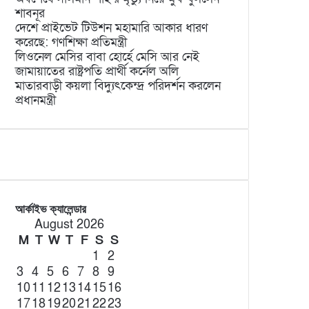
শাবনূর
দেশে প্রাইভেট টিউশন মহামারি আকার ধারণ
করেছে: গণশিক্ষা প্রতিমন্ত্রী
লিওনেল মেসির বাবা হোর্হে মেসি আর নেই
জামায়াতের রাষ্ট্রপতি প্রার্থী কর্নেল অলি
মাতারবাড়ী কয়লা বিদ্যুৎকেন্দ্র পরিদর্শন করলেন
প্রধানমন্ত্রী
আর্কাইভ ক্যালেন্ডার
August 2026
M
T
W
T
F
S
S
1
2
3
4
5
6
7
8
9
10
11
12
13
14
15
16
17
18
19
20
21
22
23