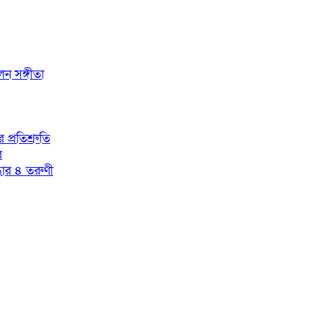
লেন সঙ্গীতা
প্রতিশ্রুতি
র
্ধার ৪ তরুণী