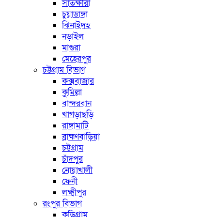
সাতক্ষীরা
চুয়াডাঙ্গা
ঝিনাইদহ
নড়াইল
মাগুরা
মেহেরপুর
চট্টগ্রাম বিভাগ
কক্সবাজার
কুমিল্লা
বান্দরবান
খাগড়াছড়ি
রাঙ্গামাটি
ব্রাহ্মণবাড়িয়া
চট্টগ্রাম
চাঁদপুর
নোয়াখালী
ফেনী
লক্ষ্মীপুর
রংপুর বিভাগ
কুড়িগ্রাম