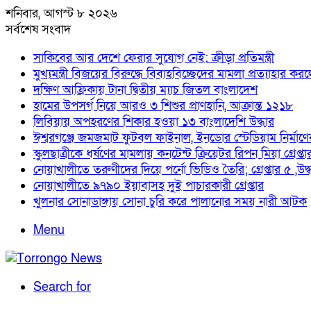
শনিবার, আগস্ট ৮ ২০২৬
সর্বশেষ সংবাদ
সাকিবের আর দেশে ফেরার সুযোগ নেই: ক্রীড়া প্রতিমন্ত্রী
মুখ্যমন্ত্রী বিজয়ের বিরুদ্ধে বিবাহবিচ্ছেদের মামলা প্রত্যাহার কর
দক্ষিণ আফ্রিকায় টানা দ্বিতীয় ম্যাচ জিতল বাংলাদেশ
হামের উপসর্গ নিয়ে আরও ৩ শিশুর প্রাণহানি, আক্রান্ত ১২১৮
লিবিয়ায় অপহরণের শিকার হওয়া ১৩ বাংলাদেশি উদ্ধার
ঈশ্বরগঞ্জে জমজমাট ফুটবল ফাইনাল, ইনডোর স্টেডিয়াম নির্মাণের 
স্কুলছাত্রীকে ধর্ষণের মামলায় কনটেন্ট ক্রিয়েটর রিপন মিয়া গ্রেপ্তা
নোয়াখালীতে তরুণীদের দিয়ে পর্নো ভিডিও তৈরি; গ্রেপ্তার ৫ ,উদ
নোয়াখালীতে ৯৭৯০ ইয়াবাসহ দুই পাচারকারী গ্রেপ্তার
খুলনার সোনাডাঙ্গায় সোনা চুরি করে পালানোর সময় নারী আটক
Menu
Search for