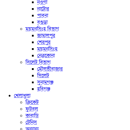
নওগাঁ
নাটোর
পাবনা
বগুড়া
ময়মনসিংহ বিভাগ
জামালপুর
শেরপুর
ময়মনসিংহ
নেত্রকোনা
সিলেট বিভাগ
মৌলভীবাজার
সিলেট
সুনামগঞ্জ
হবিগঞ্জ
খেলাধুলা
ক্রিকেট
ফুটবল
কাবাডি
টেনিস
অন্যান্য