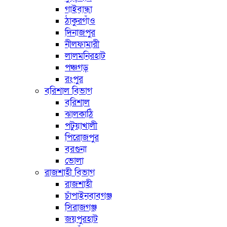
গাইবান্ধা
ঠাকুরগাঁও
দিনাজপুর
নীলফামারী
লালমনিরহাট
পঞ্চগড়
রংপুর
বরিশাল বিভাগ
বরিশাল
ঝালকাঠি
পটুয়াখালী
পিরোজপুর
বরগুনা
ভোলা
রাজশাহী বিভাগ
রাজশাহী
চাঁপাইনবাবগঞ্জ
সিরাজগঞ্জ
জয়পুরহাট