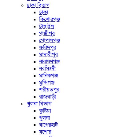
ঢাকা বিভাগ
ঢাকা
কিশোরগঞ্জ
টাঙ্গাইল
গাজীপুর
গোপালগঞ্জ
ফরিদপুর
মাদারীপুর
নারায়ণগঞ্জ
নরসিংদী
মানিকগঞ্জ
মুন্সিগঞ্জ
শরীয়তপুর
রাজবাড়ী
খুলনা বিভাগ
কুষ্টিয়া
খুলনা
বাগেরহাট
যশোর