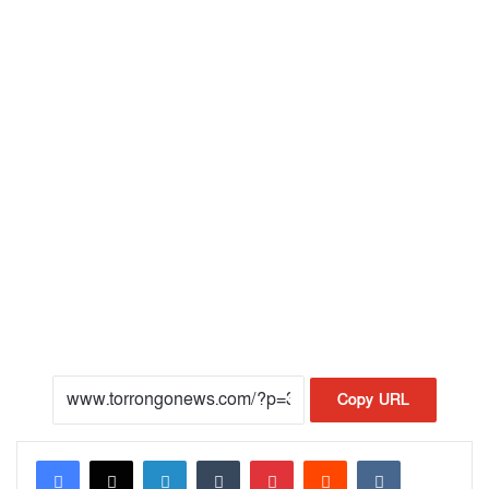
Copy URL
LinkedIn
Tumblr
Pinterest
Reddit
VKontakte