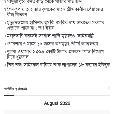
সাদুল্লাপুরে বসতবাড়ি থেকে গাঁজার গাছ জব্দ
শৈলকুপায় ৩ হাজার কৃষকের মাঝে গ্রীষ্মকালীন পেঁয়াজের
বীজ বিতরণ
মৃত্যুদন্ডপ্রাপ্ত হাসিনার হুমকি ধমকির দায় ভারতের সরকার
এড়াতে পারে না : ডাঃ ইরান
মজুদদারি করলেই সর্বোচ্চ শাস্তি মৃত্যুদণ্ড: আইনমন্ত্রী
পোরশায় ৭ মাসে ১৯ জনের অপমৃত্যু, শীর্ষে আত্মহত্যা
খুলনা ওয়াসার ২,৫৯৮ কোটি টাকার প্রকল্পে পিডি নিয়োগ
নিয়ে ধুম্রজাল
তিন তলা সাইকেল বানিয়ে তাক লাগালেন ১৮ বছরের ইউছুফ
আর্কাইভ ক্যালেন্ডার
August 2026