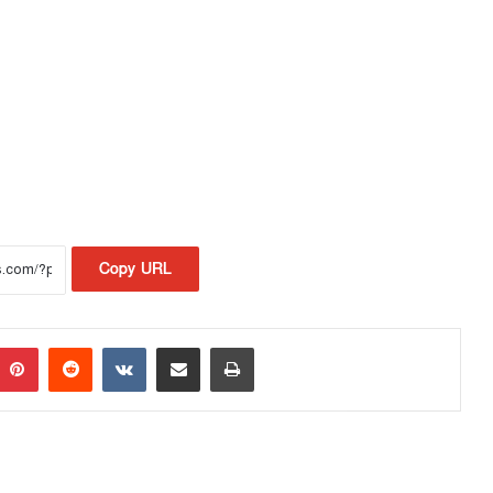
Copy URL
Pinterest
Reddit
VKontakte
Share via Email
Print