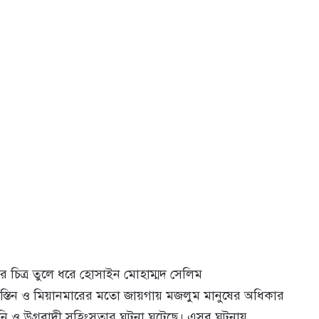
ঘনের চিত্র তুলে ধরে হোসাইন মোহাম্মদ সেলিম
িলিস্তিন ও মিয়ানমারের মতো জায়গায় মজলুম মানুষের অধিকার
টুনি ও উগ্রবাদী সহিংসতার ঘটনা ঘটেছে। এসব ঘটনায়