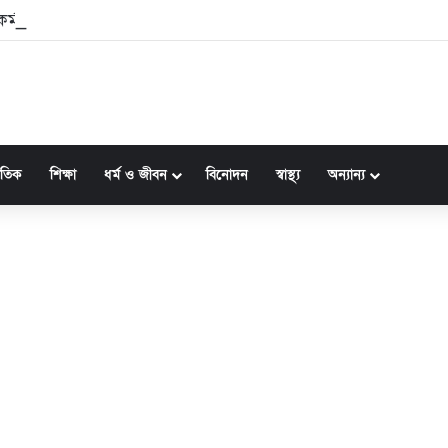
ীর কর্মকাণ্ডে জনগণের প্রতি দায়বদ্ধতা স্পষ্ট: ফখরুল
জাতিক
শিক্ষা
ধর্ম ও জীবন
বিনোদন
স্বাস্থ্য
অন্যান্য