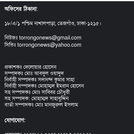
অফিসের ঠিকানা
:
১৮/এ/১ পশ্চিম নাখালপাড়া, তেজগাঁও, ঢাকা-১২১৫।
নিউজঃ torrongonews@gmail.com
সিভিঃ torrongonews@yahoo.com
প্রকাশকঃ দেলোয়ার হোসেন
সম্পাদকঃ মোঃ আবদুল ওয়াদুদ
নির্বাহী সম্পাদকঃ সদানন্দ কুমার সাহা
নির্বাহী সম্পাদকঃ মোহাম্মদ ইমরান হোসেন
সহ সম্পাদকঃ মোঃ সাব্বির চৌধুরী
সহ সম্পাদক: মোহাম্মদ সাহাবুদ্দিন
বার্তা সম্পাদকঃ মোঃ মানজুরুল ইসলাম
যোগাযোগ: