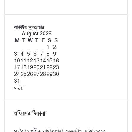
আর্কাইভ ক্যালেন্ডার
August 2026
M
T
W
T
F
S
S
1
2
3
4
5
6
7
8
9
10
11
12
13
14
15
16
17
18
19
20
21
22
23
24
25
26
27
28
29
30
31
« Jul
অফিসের ঠিকানা
:
১৮/এ/১ পশ্চিম নাখালপাড়া, তেজগাঁও, ঢাকা-১২১৫।