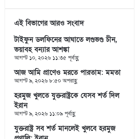
i
u
i
e
K
h
r
n
m
n
d
o
a
i
k
b
t
d
n
r
n
e
l
e
i
t
e
t
এই বিভাগের আরও সংবাদ
d
r
r
t
a
v
I
e
k
i
টাইফুন ডলফিনের আঘাতে লণ্ডভণ্ড চীন,
n
s
t
a
t
e
E
ভয়াবহ বন্যার আশঙ্কা
m
আগস্ট ১০, ২০২৬ ১১:৩৫ পূর্বাহ্ণ
a
i
আজ আমি প্রাণেও মরতে পারতাম: মমতা
l
আগস্ট ৯, ২০২৬ ৮:৫০ অপরাহ্ণ
হরমুজ খুলতে যুক্তরাষ্ট্রকে যেসব শর্ত দিল
ইরান
আগস্ট ৯, ২০২৬ ১১:০৯ পূর্বাহ্ণ
যুক্তরাষ্ট্র সব শর্ত মানলেই খুলবে হরমুজ
প্রণালি: ইরান