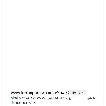
Copy URL
বার্তা কক্ষ
মে ১২, ২০২৬ ১২:০৯ অপরাহ্ণ
১০৩
Facebook
X
L
T
P
R
V
S
P